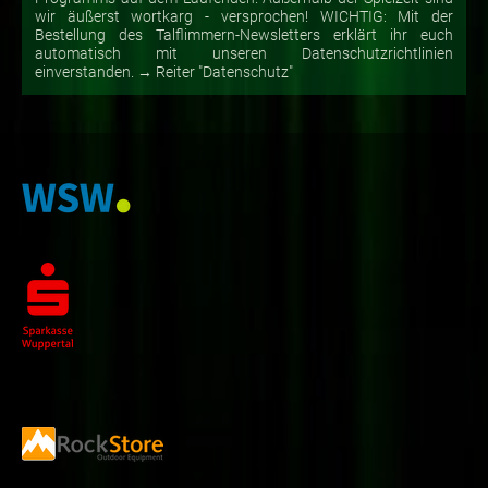
wir äußerst wortkarg - versprochen! WICHTIG: Mit der
Bestellung des Talflimmern-Newsletters erklärt ihr euch
automatisch mit unseren Datenschutzrichtlinien
einverstanden. → Reiter "Datenschutz"