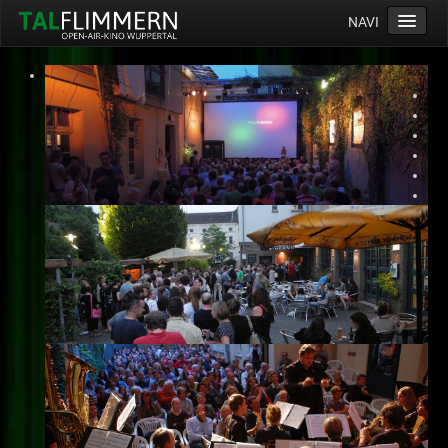
NAVI
Home
Programm
Service
Ticketinfos
Ort
Anreise
Wetter
Kinogutschein
Konzept
Archiv
Kontakt