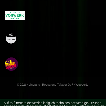
© 2026
· cinopsis · Rossa und Tykwer GbR · Wuppertal
Auf talflimmern.de werden lediglich technisch notwendige Sitzungs-