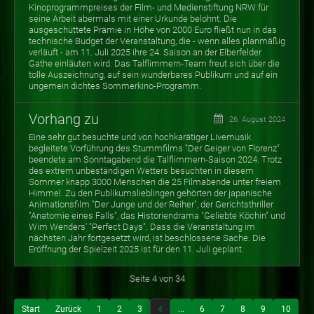
Kinoprogrammpreises der Film- und Medienstiftung NRW für
seine Arbeit abermals mit einer Urkunde belohnt. Die
ausgeschüttete Prämie in Höhe von 2000 Euro fließt nun in das
technische Budget der Veranstaltung, die - wenn alles planmäßig
verläuft - am 11. Juli 2025 ihre 24. Saison an der Elberfelder
Gathe einläuten wird. Das Talflimmern-Team freut sich über die
tolle Auszeichnung, auf sein wunderbares Publikum und auf ein
ungemein dichtes Sommerkino-Programm.
Vorhang zu
26. August 2024
Eine sehr gut besuchte und von hochkarätiger Livemusik
begleitete Vorführung des Stummfilms "Der Geiger von Florenz"
beendete am Sonntagabend die Talflimmern-Saison 2024. Trotz
des extrem unbeständigen Wetters besuchten in diesem
Sommer knapp 3000 Menschen die 25 Filmabende unter freiem
Himmel. Zu den Publikumslieblingen gehörten der japanische
Animationsfilm "Der Junge und der Reiher", der Gerichtsthriller
"Anatomie eines Falls", das Historiendrama "Geliebte Köchin" und
Wim Wenders' "Perfect Days". Dass die Veranstaltung im
nächsten Jahr fortgesetzt wird, ist beschlossene Sache. Die
Eröffnung der Spielzeit 2025 ist für den 11. Juli geplant.
Seite 4 von 34
Start
Zurück
1
2
3
4
...
6
7
8
9
10