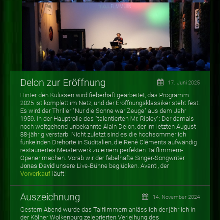
Delon zur Eröffnung
17. Juni 2025
Hinter den Kulissen wird fieberhaft gearbeitet, das Programm
2025 ist komplett im Netz, und der Eröffnungsklassiker steht fest:
Es wird der Thriller "Nur die Sonne war Zeuge" aus dem Jahr
1959. In der Hauptrolle des "talentierten Mr. Ripley": Der damals
noch weitgehend unbekannte Alain Delon, der im letzten August
88-jährig verstarb. Nicht zuletzt sind es die hochsommerlich
funkelnden Drehorte in Süditalien, die René Cléments aufwändig
restauriertes Meisterwerk zu einem perfekten Talflimmern-
Opener machen. Vorab wir der fabelhafte Singer-Songwriter
Jonas David
unsere Live-Bühne beglücken. Avanti, der
Vorverkauf
läuft!
Auszeichnung
14. November 2024
Gestern Abend wurde das Talflimmern anlässlich der jährlich in
der Kölner Wolkenburg zelebrierten Verleihung des