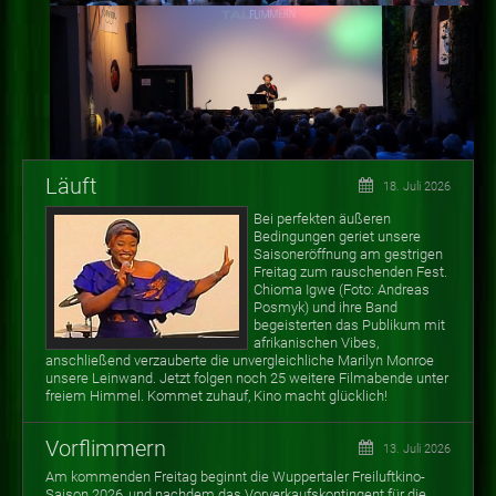
Läuft
18. Juli 2026
Bei perfekten äußeren
Bedingungen geriet unsere
Saisoneröffnung am gestrigen
Freitag zum rauschenden Fest.
Chioma Igwe (Foto: Andreas
Posmyk) und ihre Band
begeisterten das Publikum mit
afrikanischen Vibes,
anschließend verzauberte die unvergleichliche Marilyn Monroe
unsere Leinwand. Jetzt folgen noch 25 weitere Filmabende unter
freiem Himmel. Kommet zuhauf, Kino macht glücklich!
Vorflimmern
13. Juli 2026
Am kommenden Freitag beginnt die Wuppertaler Freiluftkino-
Saison 2026, und nachdem das Vorverkaufskontingent für die