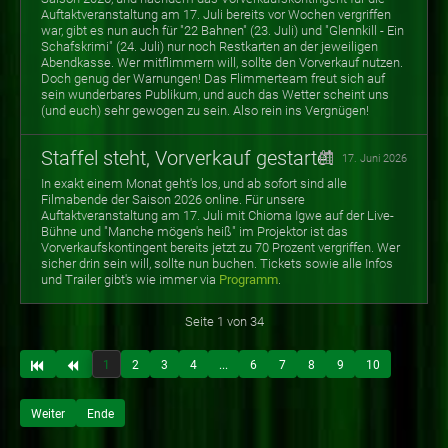
Auftaktveranstaltung am 17. Juli bereits vor Wochen vergriffen
war, gibt es nun auch für "22 Bahnen" (23. Juli) und "Glennkill - Ein
Schafskrimi" (24. Juli) nur noch Restkarten an der jeweiligen
Abendkasse. Wer mitflimmern will, sollte den Vorverkauf nutzen.
Doch genug der Warnungen! Das Flimmerteam freut sich auf
sein wunderbares Publikum, und auch das Wetter scheint uns
(und euch) sehr gewogen zu sein. Also rein ins Vergnügen!
Staffel steht, Vorverkauf gestartet
17. Juni 2026
In exakt einem Monat geht's los, und ab sofort sind alle
Filmabende der Saison 2026 online. Für unsere
Auftaktveranstaltung am 17. Juli mit Chioma Igwe auf der Live-
Bühne und "Manche mögen's heiß" im Projektor ist das
Vorverkaufskontingent bereits jetzt zu 70 Prozent vergriffen. Wer
sicher drin sein will, sollte nun buchen. Tickets sowie alle Infos
und Trailer gibt's wie immer via
Programm
.
Seite 1 von 34
1
2
3
4
...
6
7
8
9
10
Weiter
Ende