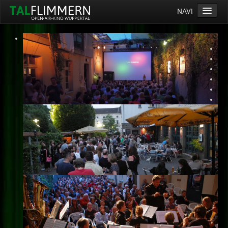
NAVI
Home
Programm
Service
Ticketinfos
Ort
Anreise
Wetter
Kinogutschein
Konzept
Archiv
Kontakt