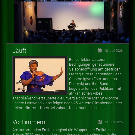
Läuft
18. Juli 2026
Bei perfekten äußeren
Bedingungen geriet unsere
Saisoneröffnung am gestrigen
Freitag zum rauschenden Fest.
Chioma Igwe (Foto: Andreas
Posmyk) und ihre Band
begeisterten das Publikum mit
afrikanischen Vibes,
anschließend verzauberte die unvergleichliche Marilyn Monroe
unsere Leinwand. Jetzt folgen noch 25 weitere Filmabende unter
freiem Himmel. Kommet zuhauf, Kino macht glücklich!
Vorflimmern
13. Juli 2026
Am kommenden Freitag beginnt die Wuppertaler Freiluftkino-
Saison 2026, und nachdem das Vorverkaufskontingent für die