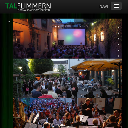
NAVI
Home
Programm
Service
Ticketinfos
Ort
Anreise
Wetter
Kinogutschein
Konzept
Archiv
Kontakt