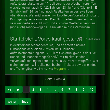
Auftaktveranstaltung am 17. Juli bereits vor Wochen vergriffen
war, gibt es nun auch für "22 Bahnen" (23. Juli) und "Glennkill - Ein
Schafskrimi" (24. Juli) nur noch Restkarten an der jeweiligen
Abendkasse. Wer mitflimmern will, sollte den Vorverkauf nutzen.
Doch genug der Warnungen! Das Flimmerteam freut sich auf
sein wunderbares Publikum, und auch das Wetter scheint uns
(und euch) sehr gewogen zu sein. Also rein ins Vergnügen!
Staffel steht, Vorverkauf gestartet
17. Juni 2026
In exakt einem Monat geht's los, und ab sofort sind alle
Filmabende der Saison 2026 online. Für unsere
Auftaktveranstaltung am 17. Juli mit Chioma Igwe auf der Live-
Bühne und "Manche mögen's heiß" im Projektor ist das
Vorverkaufskontingent bereits jetzt zu 70 Prozent vergriffen. Wer
sicher drin sein will, sollte nun buchen. Tickets sowie alle Infos
und Trailer gibt's wie immer via
Programm
.
Seite 1 von 34
1
2
3
4
...
6
7
8
9
10
Weiter
Ende