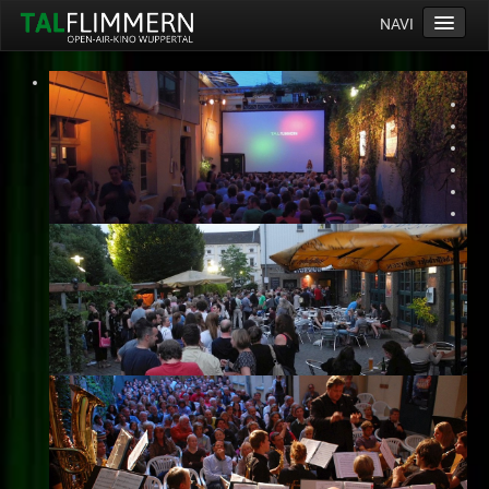
NAVI
Home
Programm
Service
Ticketinfos
Ort
Anreise
Wetter
Kinogutschein
Konzept
Archiv
Kontakt