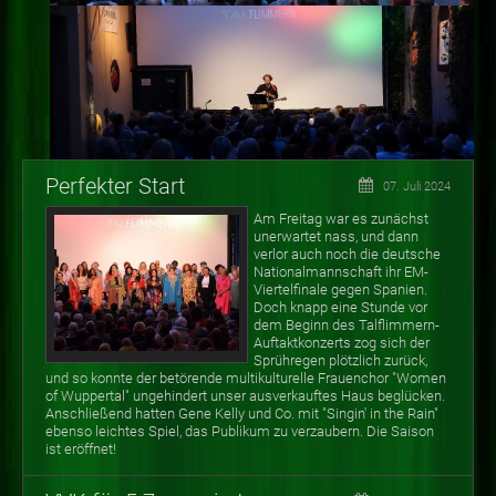
Perfekter Start
07. Juli 2024
Am Freitag war es zunächst
unerwartet nass, und dann
verlor auch noch die deutsche
Nationalmannschaft ihr EM-
Viertelfinale gegen Spanien.
Doch knapp eine Stunde vor
dem Beginn des Talflimmern-
Auftaktkonzerts zog sich der
Sprühregen plötzlich zurück,
und so konnte der betörende multikulturelle Frauenchor "Women
of Wuppertal" ungehindert unser ausverkauftes Haus beglücken.
Anschließend hatten Gene Kelly und Co. mit "Singin' in the Rain"
ebenso leichtes Spiel, das Publikum zu verzaubern. Die Saison
ist eröffnet!