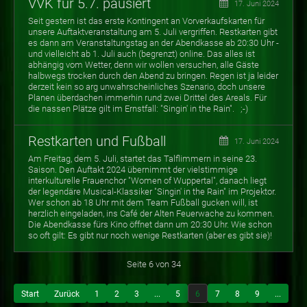
VVK für 5.7. pausiert
17. Juni 2024
Seit gestern ist das erste Kontingent an Vorverkaufskarten für
unsere Auftaktveranstaltung am 5. Juli vergriffen. Restkarten gibt
es dann am Veranstaltungstag an der Abendkasse ab 20:30 Uhr -
und vielleicht ab 1. Juli auch (begrenzt) online. Das alles ist
abhängig vom Wetter, denn wir wollen versuchen, alle Gäste
halbwegs trocken durch den Abend zu bringen. Regen ist ja leider
derzeit kein so arg unwahrscheinliches Szenario, doch unsere
Planen überdachen immerhin rund zwei Drittel des Areals. Für
die nassen Plätze gilt im Ernstfall: "Singin' in the Rain". ;-)
Restkarten und Fußball
17. Juni 2024
Am Freitag, dem 5. Juli, startet das Talflimmern in seine 23.
Saison. Den Auftakt 2024 übernimmt der vielstimmige
interkulturelle Frauenchor "Women of Wuppertal", danach liegt
der legendäre Musical-Klassiker "Singin' in the Rain" im Projektor.
Wer schon ab 18 Uhr mit dem Team Fußball gucken will, ist
herzlich eingeladen, ins Café der Alten Feuerwache zu kommen.
Die Abendkasse fürs Kino öffnet dann um 20:30 Uhr. Wie schon
so oft gilt: Es gibt nur noch wenige Restkarten (aber es gibt sie)!
Seite 6 von 34
Start
Zurück
1
2
3
...
5
6
7
8
9
...