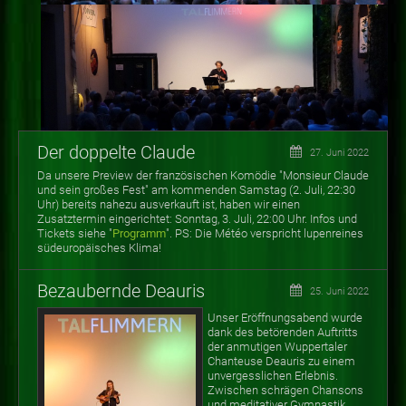
Der doppelte Claude
27. Juni 2022
Da unsere Preview der französischen Komödie "Monsieur Claude
und sein großes Fest" am kommenden Samstag (2. Juli, 22:30
Uhr) bereits nahezu ausverkauft ist, haben wir einen
Zusatztermin eingerichtet: Sonntag, 3. Juli, 22:00 Uhr. Infos und
Tickets siehe "
Programm
". PS: Die Météo verspricht lupenreines
südeuropäisches Klima!
Bezaubernde Deauris
25. Juni 2022
Unser Eröffnungsabend wurde
dank des betörenden Auftritts
der anmutigen Wuppertaler
Chanteuse Deauris zu einem
unvergesslichen Erlebnis.
Zwischen schrägen Chansons
und meditativer Gymnastik