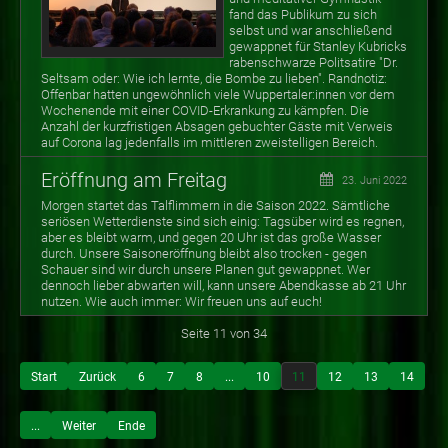
fand das Publikum zu sich
selbst und war anschließend
gewappnet für Stanley Kubricks
rabenschwarze Politsatire "Dr.
Seltsam oder: Wie ich lernte, die Bombe zu lieben". Randnotiz:
Offenbar hatten ungewöhnlich viele Wuppertaler:innen vor dem
Wochenende mit einer COVID-Erkrankung zu kämpfen. Die
Anzahl der kurzfristigen Absagen gebuchter Gäste mit Verweis
auf Corona lag jedenfalls im mittleren zweistelligen Bereich.
Eröffnung am Freitag
23. Juni 2022
Morgen startet das Talflimmern in die Saison 2022. Sämtliche
seriösen Wetterdienste sind sich einig: Tagsüber wird es regnen,
aber es bleibt warm, und gegen 20 Uhr ist das große Wasser
durch. Unsere Saisoneröffnung bleibt also trocken - gegen
Schauer sind wir durch unsere Planen gut gewappnet. Wer
dennoch lieber abwarten will, kann unsere Abendkasse ab 21 Uhr
nutzen. Wie auch immer: Wir freuen uns auf euch!
Seite 11 von 34
Start
Zurück
6
7
8
...
10
11
12
13
14
...
Weiter
Ende