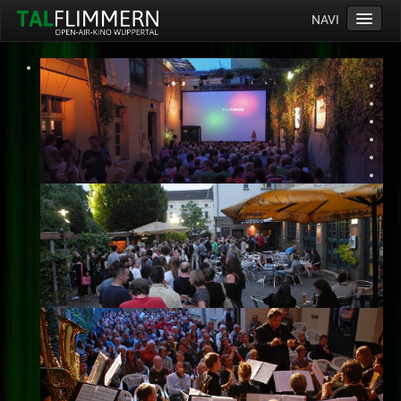
NAVI
Home
Programm
Service
Ticketinfos
Ort
Anreise
Wetter
Kinogutschein
Konzept
Archiv
Kontakt