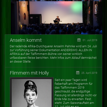
Anselm kommt
01. Juli 2019
Der radelnde Afrika-Durchquerer Anselm Pahnke wird am 24. Juli
zur Vorführung seiner Dokumentation ANDERSWO. ALLEIN IN
AFRIKA auf der Talflimmern-Bühne von seiner wirklich
unfassbaren Reise berichten. Mehr Infos zum Ablauf demnächst
an dieser Stelle.
Flimmern mit Holly
25. April 2019
Seit ein paar Tagen wird
fieberhaft am Programm für
das Talflimmern 2019
geschraubt, die endgültige
Fassung ist allerdings nicht vor
Ende Mai zu erwarten. Fest
steht: Zum Saisonauftakt am
12. Juli gibt es ein