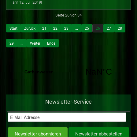
am 12. Juli 2019!
Seite 26 von 34
Start
Zurück
21
22
23
...
25
26
27
28
29
...
Weiter
Ende
Newsletter-Service