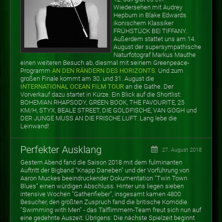
Wiedersehen mit Audrey
Hepburn in Blake Edwards
ikonischem Klassiker
FRÜHSTÜCK BEI TIFFANY.
Außerdem stattet uns am 14.
August der supersympathische
Naturfotograf Markus Mauthe
einen weiteren Besuch ab, diesmal mit seinem Greenpeace-
Programm
AN DEN RÄNDERN DES HORIZONTS
. Und zum
großen Finale kommt am 30. und 31. August die
INTERNATIONAL OCEAN FILM TOUR
an die Gathe. Der
Vorverkauf dazu startet in Kürze. Ein Blick auf die Shortlist:
BOHEMIAN RHAPSODY, GREEN BOOK, THE FAVOURITE, 25
KM/H, STYX, BEALE STREET, DIE GOLDFISCHE, VAN GOGH und
DER JUNGE MUSS AN DIE FRISCHE LUFT. Lang lebe die
Leinwand!
Perfekter Ausklang
27. August 2018
Gestern Abend fand die Saison 2018 mit dem fulminanten
Auftritt der Bigband "Knapp Daneben" und der Vorführung von
Aaron Muckes beeindruckender Dokumentation "Twin Town
Blues" einen würdigen Abschluss. Hinter uns liegen sieben
intensive Wochen "Gathenfieber", insgesamt kamen 4800
Besucher, den größten Zuspruch fand die britische Komödie
"Swimming with Men" - das Talflimmern-Team freut sich nun auf
eine gedehnte Auszeit. Übrigens: Die nächste Spielzeit beginnt