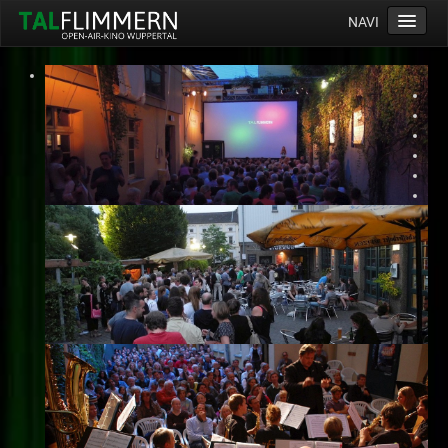
NAVI
Home
Programm
Service
Ticketinfos
Ort
Anreise
Wetter
Kinogutschein
Konzept
Archiv
Kontakt