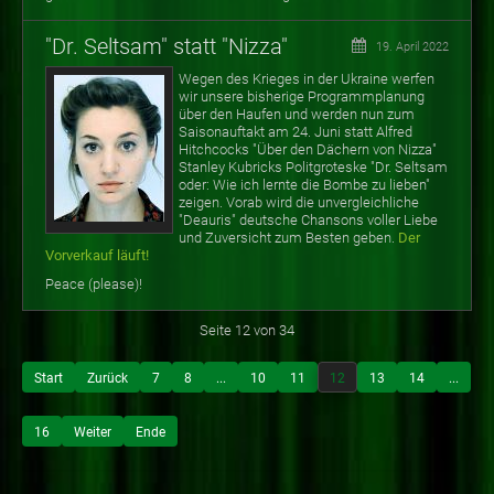
"Dr. Seltsam" statt "Nizza"
19. April 2022
Wegen des Krieges in der Ukraine werfen
wir unsere bisherige Programmplanung
über den Haufen und werden nun zum
Saisonauftakt am 24. Juni statt Alfred
Hitchcocks "Über den Dächern von Nizza"
Stanley Kubricks Politgroteske "Dr. Seltsam
oder: Wie ich lernte die Bombe zu lieben"
zeigen. Vorab wird die unvergleichliche
"Deauris" deutsche Chansons voller Liebe
und Zuversicht zum Besten geben.
Der
Vorverkauf läuft!
Peace (please)!
Seite 12 von 34
Start
Zurück
7
8
...
10
11
12
13
14
...
16
Weiter
Ende