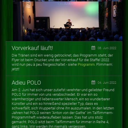
Vorverkauf läuft!
08. Juni 2022
Die Tränen sind ein wenig getrocknet, das Programm steht, der
Flyer ist beim Drucker, und der Vorverkauf für die Staffel 2022
wird nun peu à peu freigeschaltet - siehe
Programm
. Flimmern:
jetzt!
Adieu POLO
04. Juni 2022
Am 2. Juni hat sich unser zutiefst verehrter und geliebter Freund
POLO für immer von uns verabschiedet. Er war ein so
warmherziger und liebenswerter Mensch, ein so wunderbarer
Künstler und ein so hinreißend spezieller Typ, dass es
schwerfällt, sich Wuppertal ohne ihn auszumalen. In den letzten
Jahren hat POLO seinen "Anton von der Gathe" im Talflimmern-
Programmheft wiederaufleben lassen. Das hat uns stolz
gemacht. POLO sitzt beim Talflimmern für immer in Reihe 4,
ganz links. Wir werden ihn niemals vergessen.