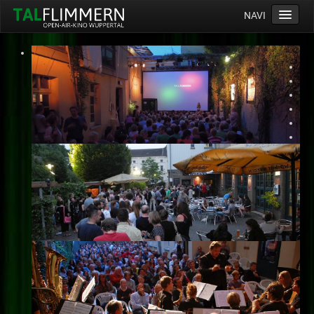
NAVI
Home
Programm
Service
Ticketinfos
Ort
Anreise
Wetter
Kinogutschein
Konzept
Archiv
Kontakt