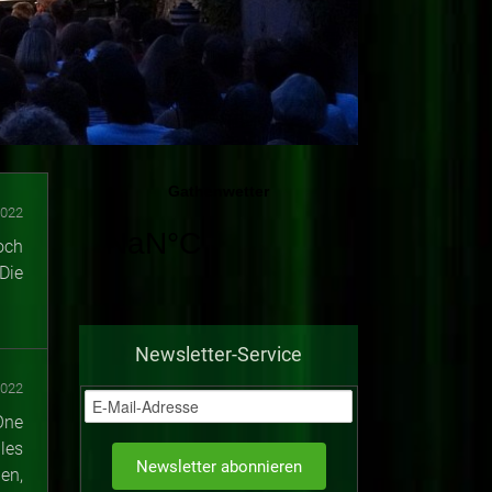
2022
och
Die
Newsletter-Service
2022
One
les
en,