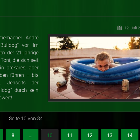
12. Juli 
lmemacher André
Bulldog“ vor. Im
en der 21-jährige
oni, die sich seit
in prekäres, aber
ben führen – bis
. Jenseits der
lldog" durch sein
swert!
Seite 10 von 34
8
...
10
11
12
13
14