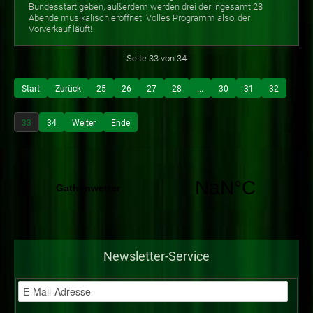
Bundesstart geben, außerdem werden drei der ingesamt 28
Abende musikalisch eröffnet. Volles Programm also, der
Vorverkauf läuft!
Seite 33 von 34
Start
Zurück
25
26
27
28
...
30
31
32
33
34
Weiter
Ende
Newsletter-Service