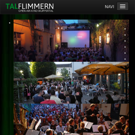
NAVI
Home
Programm
Service
Ticketinfos
Ort
Anreise
Wetter
Kinogutschein
Konzept
Archiv
Kontakt