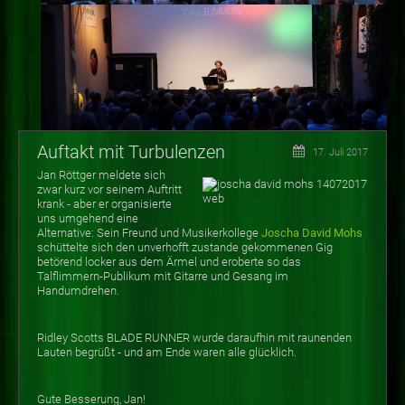
Auftakt mit Turbulenzen
17. Juli 2017
Jan Röttger meldete sich
zwar kurz vor seinem Auftritt
krank - aber er organisierte
uns umgehend eine
Alternative: Sein Freund und Musikerkollege
Joscha David Mohs
schüttelte sich den unverhofft zustande gekommenen Gig
betörend locker aus dem Ärmel und eroberte so das
Talflimmern-Publikum mit Gitarre und Gesang im
Handumdrehen.
Ridley Scotts BLADE RUNNER wurde daraufhin mit raunenden
Lauten begrüßt - und am Ende waren alle glücklich.
Gute Besserung, Jan!