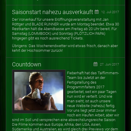
Saisonstart nahezu ausverkauft
12. Juli 2017
Der Vorverkauf für unsere Eröffnungsveranstaltung mit Jan
Röttger und BLADE RUNNER wurde am Montag beendet. Etwa 30
Restkarten hält die Abendkasse am Freitag ab 20 Uhr bereit. Für
Samstag (LOMMBOCK) und Sonntag (PLÖTZLICH PAPA)
hingegen gibt es noch ausreichend Tickets.
Übrigens: Das Wochenendwetter wird etwas frisch, danach aber
kehrt der Hochsommer zurück!
Countdown
27. Juni 2017
Fieberhaft hat das Talflimmern-
Team bis zuletzt an der
Fertigstellung des
Programmfalters 2017
gearbeitet, seit ein paar Tagen
nun wird er verteilt. Und wie
man sieht, ist auch unsere
neue Website (nahezu) fertig.
Vor uns liegt jetzt zwar immer
noch ein Haufen Arbeit, aber wir
sind im Soll und versprechen eine abwechslungsreiche Saison:
Die Filme kommen aus Europa, Afrika, den USA, Asien,
Südamerika und Australien, es wird gleich drei Previews vor dem