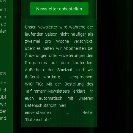
2019
und
min
 ab
Unser Newsletter wird während der
ter
laufenden Saison nicht häufiger als
zweimal pro Woche verschickt,
überdies halten wir Abonnenten bei
Änderungen oder Erweiterungen des
Programms auf dem Laufenden.
Außerhalb der Spielzeit sind wir
2019
äußerst wortkarg - versprochen!
der
WICHTIG: Mit der Bestellung des
iel
Talflimmern-Newsletters erklärt ihr
übt
euch automatisch mit unseren
wir
Datenschutzrichtlinien
der
einverstanden. → Reiter
und
"Datenschutz"