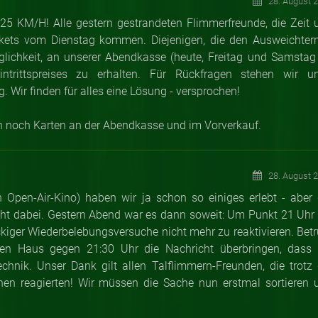
28. August 
5 KM/H! Alle gestern gestrandeten Flimmerfreunde, die Zeit 
ckets vom Dienstag kommen. Diejenigen, die den Ausweichter
ichkeit, an unserer Abendkasse (heute, Freitag und Samstag
ntrittspreises zu erhalten. Für Rückfragen stehen wir un
. Wir finden für alles eine Lösung - versprochen!
ch noch Karten an der Abendkasse und im Vorverkauf.
28. August 
Open-Air-Kino) haben wir ja schon so einiges erlebt - aber 
icht dabei. Gestern Abend war es dann soweit: Um Punkt 21 Uhr f
ckiger Wiederbelebungsversuche nicht mehr zu reaktivieren. Betr
en Haus gegen 21:30 Uhr die Nachricht überbringen, dass 
nik. Unser Dank gilt allen Talflimmern-Freunden, die trotz 
nen reagierten! Wir müssen die Sache nun erstmal sortieren 