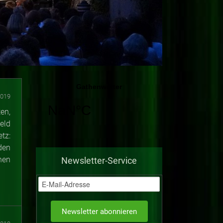
2019
en,
eld
tz:
den
hen
Newsletter-Service