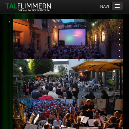
NAVI
Home
Programm
Service
Ticketinfos
Ort
Anreise
Wetter
Kinogutschein
Konzept
Archiv
Kontakt