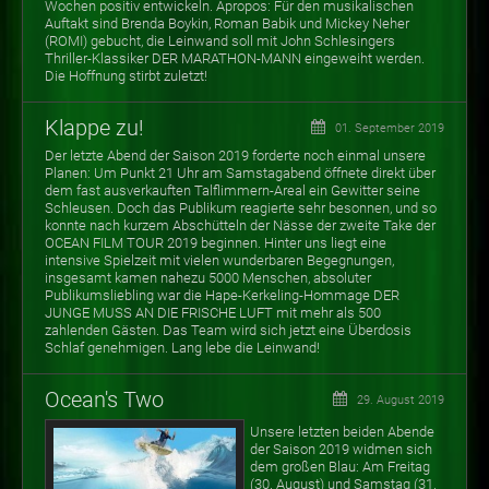
Wochen positiv entwickeln. Apropos: Für den musikalischen
Auftakt sind Brenda Boykin, Roman Babik und Mickey Neher
(ROMI) gebucht, die Leinwand soll mit John Schlesingers
Thriller-Klassiker DER MARATHON-MANN eingeweiht werden.
Die Hoffnung stirbt zuletzt!
Klappe zu!
01. September 2019
Der letzte Abend der Saison 2019 forderte noch einmal unsere
Planen: Um Punkt 21 Uhr am Samstagabend öffnete direkt über
dem fast ausverkauften Talflimmern-Areal ein Gewitter seine
Schleusen. Doch das Publikum reagierte sehr besonnen, und so
konnte nach kurzem Abschütteln der Nässe der zweite Take der
OCEAN FILM TOUR 2019 beginnen. Hinter uns liegt eine
intensive Spielzeit mit vielen wunderbaren Begegnungen,
insgesamt kamen nahezu 5000 Menschen, absoluter
Publikumsliebling war die Hape-Kerkeling-Hommage DER
JUNGE MUSS AN DIE FRISCHE LUFT mit mehr als 500
zahlenden Gästen. Das Team wird sich jetzt eine Überdosis
Schlaf genehmigen. Lang lebe die Leinwand!
Ocean's Two
29. August 2019
Unsere letzten beiden Abende
der Saison 2019 widmen sich
dem großen Blau: Am Freitag
(30. August) und Samstag (31.