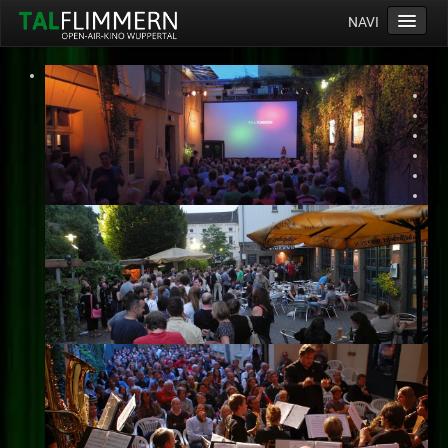
NAVI
Home
Programm
Service
Ticketinfos
Ort
Anreise
Wetter
Kinogutschein
Konzept
Archiv
Kontakt