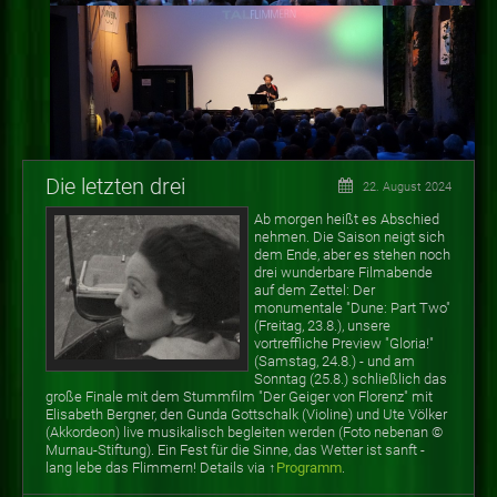
Die letzten drei
22. August 2024
Ab morgen heißt es Abschied
nehmen. Die Saison neigt sich
dem Ende, aber es stehen noch
drei wunderbare Filmabende
auf dem Zettel: Der
monumentale "Dune: Part Two"
(Freitag, 23.8.), unsere
vortreffliche Preview "Gloria!"
(Samstag, 24.8.) - und am
Sonntag (25.8.) schließlich das
große Finale mit dem Stummfilm "Der Geiger von Florenz" mit
Elisabeth Bergner, den Gunda Gottschalk (Violine) und Ute Völker
(Akkordeon) live musikalisch begleiten werden (Foto nebenan
©
Murnau-Stiftung). Ein Fest für die Sinne, das Wetter ist sanft -
lang lebe das Flimmern! Details via ↑
Programm
.