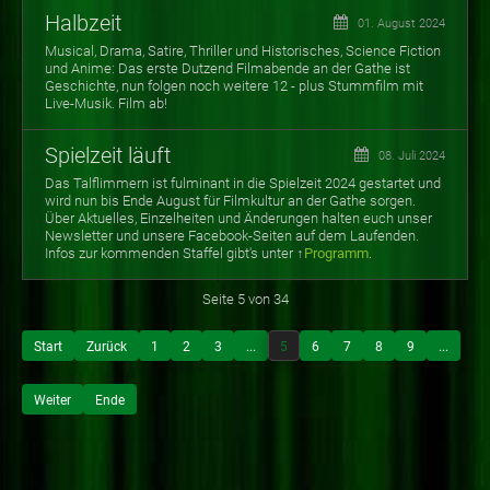
Halbzeit
01. August 2024
Musical, Drama, Satire, Thriller und Historisches, Science Fiction
und Anime: Das erste Dutzend Filmabende an der Gathe ist
Geschichte, nun folgen noch weitere 12 - plus Stummfilm mit
Live-Musik. Film ab!
Spielzeit läuft
08. Juli 2024
Das Talflimmern ist fulminant in die Spielzeit 2024 gestartet und
wird nun bis Ende August für Filmkultur an der Gathe sorgen.
Über Aktuelles, Einzelheiten und Änderungen halten euch unser
Newsletter und unsere Facebook-Seiten auf dem Laufenden.
Infos zur
kommenden Staffel gibt's unter ↑
Programm
.
Seite 5 von 34
Start
Zurück
1
2
3
...
5
6
7
8
9
...
Weiter
Ende