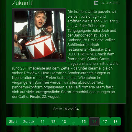
Zukunft
04. Juni 2021
Die Inzidenzwerte purzeln, wir
bleiben vorsichtig - und
eröffnen die Saison 2021 am 2.
Juli! Auf der Bühne: die
Tangogeigerin Julia Jech und
der Bandoneonist Fabián
Carbone, im Projektor: Volker
Schlöndorffs frisch
restaurierter Klassiker DIE
BLECHTROMMEL nach dem
Roman von Günter Grass.
Insgesamt stehen mittlerweile
rund 25 Filmabende auf dem Zettel - darunter diesmal gleich
sieben Previews. Hinzu kommen Sonderveranstaltungen in
Kooperation mit der Freien Kulturszene. Wie schon im
vergangenen Sommer werden wir alles absolut perfekt
pandemiekonform organisieren. Das Talflimmern-Team freut
sich auf viele unvergessliche Sommernachtsbegegnungen an
der Gathe. Finale: 22. August.
Seite 16 von 34
Start
Zurück
11
12
13
...
15
16
17
18