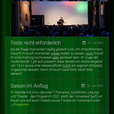
Tests nicht erforderlich
01. Juli 2021
Da die Frage momentan häufig gestellt wird: Um mitzuflimmern,
braucht ihr euch momentan
weder
testen zu lassen,
noch
müsst
ihr eine Impfung nachweisen
oder
genesen sein. Im Zuge der
Inzidenzstufe 1 gilt auf unserem Areal derzeit ein Abstandsgebot
von 1,5 m sowie eine Maskenpflicht (
nicht
am eigenen Sitzplatz).
Ungeachtet dessen: Wenn ihr euch krank fühlt, bleibt bitte
daheim!
Saison im Anflug
22. Juni 2021
31 Abende mit Kino (darunter 7 Previews), Kurzfilmen, Lesung
und Theater - das Programm 2021 steht, der Vorverkauf läuft, wir
freuen uns auf euch! Details sowie Tickets im Vorverkauf unter
→
Programm
.