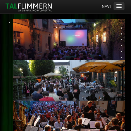
NAVI
Home
Programm
Service
Ticketinfos
Ort
Anreise
Wetter
Kinogutschein
Konzept
Archiv
Kontakt