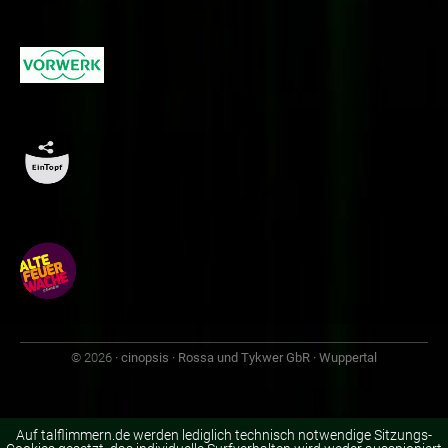
© 2026
· cinopsis · Rossa und Tykwer GbR · Wuppertal
Auf talflimmern.de werden lediglich technisch notwendige Sitzungs-