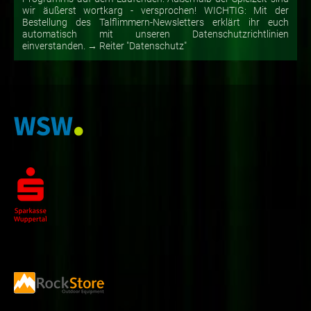
wir äußerst wortkarg - versprochen! WICHTIG: Mit der
Bestellung des Talflimmern-Newsletters erklärt ihr euch
automatisch mit unseren Datenschutzrichtlinien
einverstanden. → Reiter "Datenschutz"