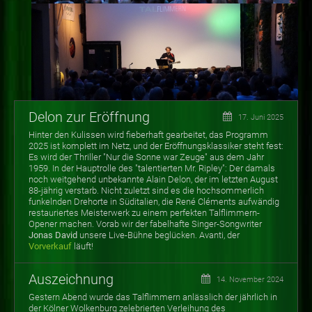
Delon zur Eröffnung
17. Juni 2025
Hinter den Kulissen wird fieberhaft gearbeitet, das Programm
2025 ist komplett im Netz, und der Eröffnungsklassiker steht fest:
Es wird der Thriller "Nur die Sonne war Zeuge" aus dem Jahr
1959. In der Hauptrolle des "talentierten Mr. Ripley": Der damals
noch weitgehend unbekannte Alain Delon, der im letzten August
88-jährig verstarb. Nicht zuletzt sind es die hochsommerlich
funkelnden Drehorte in Süditalien, die René Cléments aufwändig
restauriertes Meisterwerk zu einem perfekten Talflimmern-
Opener machen. Vorab wir der fabelhafte Singer-Songwriter
Jonas David
unsere Live-Bühne beglücken. Avanti, der
Vorverkauf
läuft!
Auszeichnung
14. November 2024
Gestern Abend wurde das Talflimmern anlässlich der jährlich in
der Kölner Wolkenburg zelebrierten Verleihung des