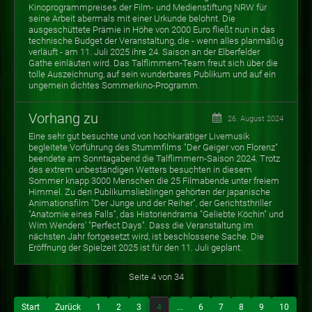
Kinoprogrammpreises der Film- und Medienstiftung NRW für
seine Arbeit abermals mit einer Urkunde belohnt. Die
ausgeschüttete Prämie in Höhe von 2000 Euro fließt nun in das
technische Budget der Veranstaltung, die - wenn alles planmäßig
verläuft - am 11. Juli 2025 ihre 24. Saison an der Elberfelder
Gathe einläuten wird. Das Talflimmern-Team freut sich über die
tolle Auszeichnung, auf sein wunderbares Publikum und auf ein
ungemein dichtes Sommerkino-Programm.
Vorhang zu
26. August 2024
Eine sehr gut besuchte und von hochkarätiger Livemusik
begleitete Vorführung des Stummfilms "Der Geiger von Florenz"
beendete am Sonntagabend die Talflimmern-Saison 2024. Trotz
des extrem unbeständigen Wetters besuchten in diesem
Sommer knapp 3000 Menschen die 25 Filmabende unter freiem
Himmel. Zu den Publikumslieblingen gehörten der japanische
Animationsfilm "Der Junge und der Reiher", der Gerichtsthriller
"Anatomie eines Falls", das Historiendrama "Geliebte Köchin" und
Wim Wenders' "Perfect Days". Dass die Veranstaltung im
nächsten Jahr fortgesetzt wird, ist beschlossene Sache. Die
Eröffnung der Spielzeit 2025 ist für den 11. Juli geplant.
Seite 4 von 34
Start
Zurück
1
2
3
4
...
6
7
8
9
10