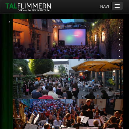
NAVI
Home
Programm
Service
Ticketinfos
Ort
Anreise
Wetter
Kinogutschein
Konzept
Archiv
Kontakt