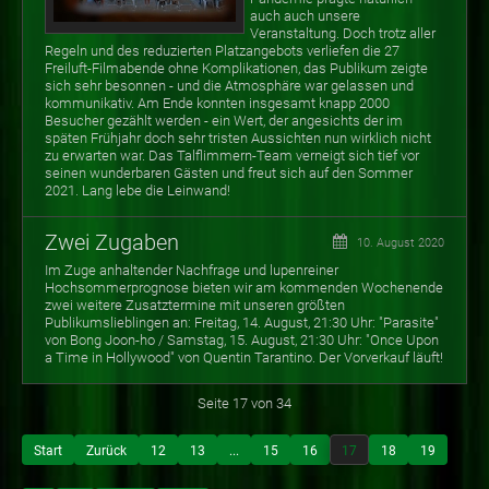
auch auch unsere
Veranstaltung. Doch trotz aller
Regeln und des reduzierten Platzangebots verliefen die 27
Freiluft-Filmabende ohne Komplikationen, das Publikum zeigte
sich sehr besonnen - und die Atmosphäre war gelassen und
kommunikativ. Am Ende konnten insgesamt knapp 2000
Besucher gezählt werden - ein Wert, der angesichts der im
späten Frühjahr doch sehr tristen Aussichten nun wirklich nicht
zu erwarten war. Das Talflimmern-Team verneigt sich tief vor
seinen wunderbaren Gästen und freut sich auf den Sommer
2021. Lang lebe die Leinwand!
Zwei Zugaben
10. August 2020
Im Zuge anhaltender Nachfrage und lupenreiner
Hochsommerprognose bieten wir am kommenden Wochenende
zwei weitere Zusatztermine mit unseren größten
Publikumslieblingen an: Freitag, 14. August, 21:30 Uhr: "Parasite"
von Bong Joon-ho / Samstag, 15. August, 21:30 Uhr: "Once Upon
a Time in Hollywood" von Quentin Tarantino. Der Vorverkauf läuft!
Seite 17 von 34
Start
Zurück
12
13
...
15
16
17
18
19