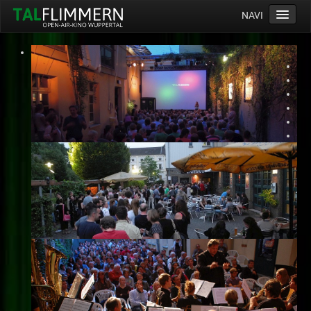
NAVI
Home
Programm
Service
Ticketinfos
Ort
Anreise
Wetter
Kinogutschein
Konzept
Archiv
Kontakt