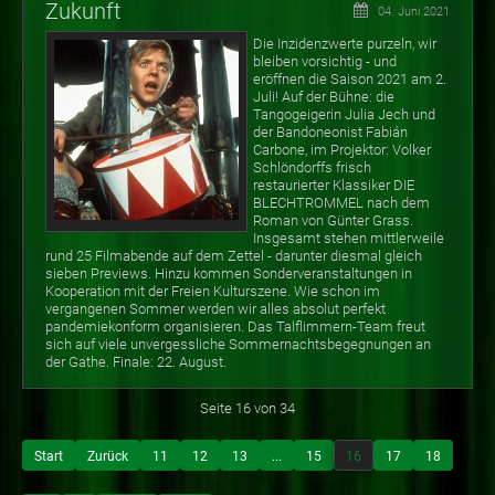
Zukunft
04. Juni 2021
Die Inzidenzwerte purzeln, wir
bleiben vorsichtig - und
eröffnen die Saison 2021 am 2.
Juli! Auf der Bühne: die
Tangogeigerin Julia Jech und
der Bandoneonist Fabián
Carbone, im Projektor: Volker
Schlöndorffs frisch
restaurierter Klassiker DIE
BLECHTROMMEL nach dem
Roman von Günter Grass.
Insgesamt stehen mittlerweile
rund 25 Filmabende auf dem Zettel - darunter diesmal gleich
sieben Previews. Hinzu kommen Sonderveranstaltungen in
Kooperation mit der Freien Kulturszene. Wie schon im
vergangenen Sommer werden wir alles absolut perfekt
pandemiekonform organisieren. Das Talflimmern-Team freut
sich auf viele unvergessliche Sommernachtsbegegnungen an
der Gathe. Finale: 22. August.
Seite 16 von 34
Start
Zurück
11
12
13
...
15
16
17
18