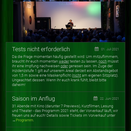
Tests nicht erforderlich
01. Juli 2021
Da die Frage momentan häufig gestellt wird: Um mitzuflimmern,
braucht ihr euch momentan
weder
testen zu lassen,
noch
müsst
ihr eine Impfung nachweisen
oder
genesen sein. Im Zuge der
Inzidenzstufe 1 gilt auf unserem Areal derzeit ein Abstandsgebot
von 1,5 m sowie eine Maskenpflicht (
nicht
am eigenen Sitzplatz).
Ungeachtet dessen: Wenn ihr euch krank fühlt, bleibt bitte
daheim!
Saison im Anflug
22. Juni 2021
31 Abende mit Kino (darunter 7 Previews), Kurzfilmen, Lesung
und Theater - das Programm 2021 steht, der Vorverkauf läuft, wir
freuen uns auf euch! Details sowie Tickets im Vorverkauf unter
→
Programm
.