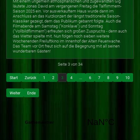
Mit einem ungemein atmosphärischen und zugewandten Gig
läutete Jonas David am vergangenen Freitag die Talflimmern-
Saison 2025 ein. Vor ausverkauftem Haus wurde dann im
Anschluss an das Kurzkonzert der längst traditionelle Saison-
Klassiker gezeigt, dem das Publikum gebannt folgte. Auch die
Filmabende am Samstag ("Konklave") und Sonntag
("Vollbildflimmern") erfreuten sich großen Zuspruchs - denn auch
das Wetter spielte mit. Nun folgen noch sieben weitere
Wochenenden Freiluftkino im Innenhof der Alten Feuerwache.
Das Team vor Ort freut sich auf die Begegnung mit all seinen
wunderbaren Gästen!
Seite 3 von 34
Start
Zurück
1
2
3
4
...
6
7
8
9
10
Weiter
Ende