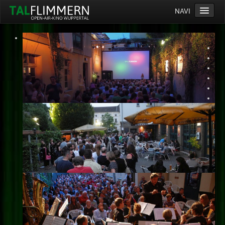
NAVI
Home
Programm
Service
Ticketinfos
Ort
Anreise
Wetter
Kinogutschein
Konzept
Archiv
Kontakt