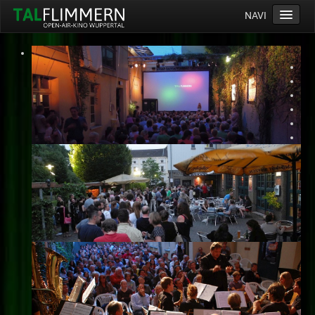
NAVI
Home
Programm
Service
Ticketinfos
Ort
Anreise
Wetter
Kinogutschein
Konzept
Archiv
Kontakt