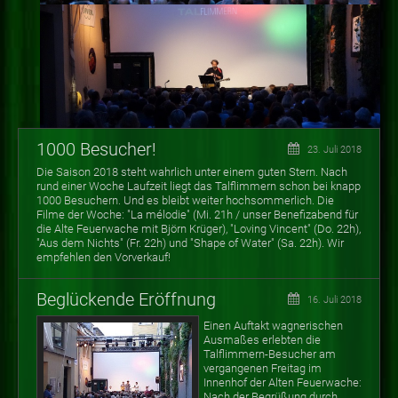
1000 Besucher!
23. Juli 2018
Die Saison 2018 steht wahrlich unter einem guten Stern. Nach
rund einer Woche Laufzeit liegt das Talflimmern schon bei knapp
1000 Besuchern. Und es bleibt weiter hochsommerlich. Die
Filme der Woche: "La mélodie" (Mi. 21h / unser Benefizabend für
die Alte Feuerwache mit Björn Krüger), "Loving Vincent" (Do. 22h),
"Aus dem Nichts" (Fr. 22h) und "Shape of Water" (Sa. 22h). Wir
empfehlen den Vorverkauf!
Beglückende Eröffnung
16. Juli 2018
Einen Auftakt wagnerischen
Ausmaßes erlebten die
Talflimmern-Besucher am
vergangenen Freitag im
Innenhof der Alten Feuerwache:
Nach der Begrüßung durch