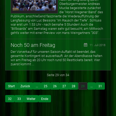
Oberbürgermeister Andreas
Mucke begeisterte zunächst
die "Horst Wegener Band" das
Publikum, anschließend faszinierte die Wiederaufführung der
Langfassung von Luc Bessons "Im Rausch der Tiefe". Schluss
war erst um 1:53 Uhr - nach beinahe 5 Stunden! Auch die
"Billboards" am Samstag waren sehr gut besucht, am Mittwoch
geht's weiter mit einer Preview von Hans Weingartners "303".
Noch 50 am Freitag
11. Juli 2018
Der Vorverkauf für unseren Saison-Auftakt ist beendet, das
gesamte Kontingent ist ausverkauft. An der Abendkasse halten
wir am Freitag ab 20 Uhr noch rund 50 Resttickets bereit. Wer
zuerst kommt ...
Seite 29 von 34
Start
Zurück
...
25
26
27
28
29
...
31
32
33
Weiter
Ende