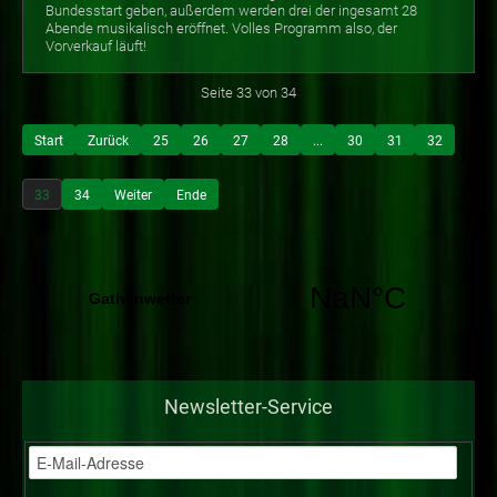
Bundesstart geben, außerdem werden drei der ingesamt 28
Abende musikalisch eröffnet. Volles Programm also, der
Vorverkauf läuft!
Seite 33 von 34
Start
Zurück
25
26
27
28
...
30
31
32
33
34
Weiter
Ende
Newsletter-Service