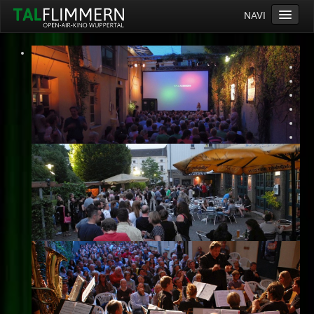
NAVI
Home
Programm
Service
Ticketinfos
Ort
Anreise
Wetter
Kinogutschein
Konzept
Archiv
Kontakt