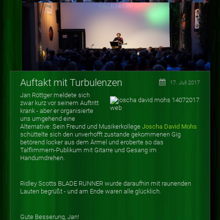
Auftakt mit Turbulenzen
17. Juli 2017
Jan Röttger meldete sich
zwar kurz vor seinem Auftritt
krank - aber er organisierte
uns umgehend eine
Alternative: Sein Freund und Musikerkollege
Joscha David Mohs
schüttelte sich den unverhofft zustande gekommenen Gig
betörend locker aus dem Ärmel und eroberte so das
Talflimmern-Publikum mit Gitarre und Gesang im
Handumdrehen.
Ridley Scotts BLADE RUNNER wurde daraufhin mit raunenden
Lauten begrüßt - und am Ende waren alle glücklich.
Gute Besserung, Jan!