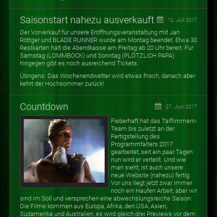
Saisonstart nahezu ausverkauft
12. Juli 2017
Der Vorverkauf für unsere Eröffnungsveranstaltung mit Jan
Röttger und BLADE RUNNER wurde am Montag beendet. Etwa 30
Restkarten hält die Abendkasse am Freitag ab 20 Uhr bereit. Für
Samstag (LOMMBOCK) und Sonntag (PLÖTZLICH PAPA)
hingegen gibt es noch ausreichend Tickets.
Übrigens: Das Wochenendwetter wird etwas frisch, danach aber
kehrt der Hochsommer zurück!
Countdown
27. Juni 2017
Fieberhaft hat das Talflimmern-
Team bis zuletzt an der
Fertigstellung des
Programmfalters 2017
gearbeitet, seit ein paar Tagen
nun wird er verteilt. Und wie
man sieht, ist auch unsere
neue Website (nahezu) fertig.
Vor uns liegt jetzt zwar immer
noch ein Haufen Arbeit, aber wir
sind im Soll und versprechen eine abwechslungsreiche Saison:
Die Filme kommen aus Europa, Afrika, den USA, Asien,
Südamerika und Australien, es wird gleich drei Previews vor dem