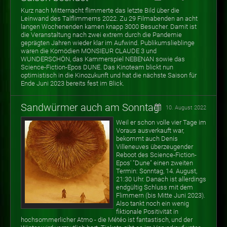
Kurz nach Mitternacht flimmerte das letzte Bild über die
Leinwand des Talflimmerns 2022. Zu 29 Filmabenden an acht
langen Wochenenden kamen knapp 3000 Besucher.
Damit ist
die Veranstaltung nach zwei extrem durch die Pandemie
geprägten Jahren wieder klar im Aufwind. Publikumslieblinge
waren die Komödien MONSIEUR CLAUDE 3 und
WUNDERSCHÖN, das Kammerspiel NEBENAN sowie das
Science-Fiction-Epos DUNE. Das Kinoteam blickt nun
optimistisch in die Kinozukunft und hat die nächste Saison für
Ende Juni 2023 bereits fest im Blick.
Sandwürmer auch am Sonntag
10. August 2022
Weil er schon volle vier Tage im
Voraus ausverkauft war,
bekommt auch Denis
Villeneuves überzeugender
Reboot des Science-Fiction-
Epos' "Dune" einen zweiten
Termin: Sonntag, 14. August,
21:30 Uhr. Danach ist allerdings
endgültig Schluss mit dem
Flimmern (bis Mitte Juni 2023).
Also tankt noch ein wenig
fiktionale Positivität in
hochsommerlicher Atmo - die Météo ist fantastisch, und der