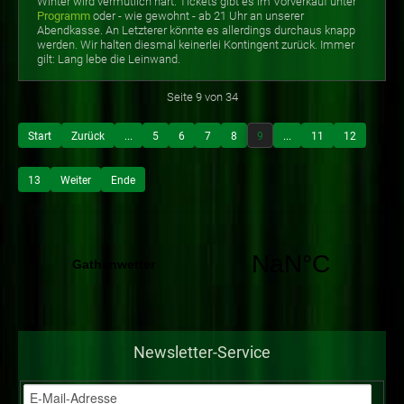
Winter wird vermutlich hart. Tickets gibt es im Vorverkauf unter
Programm
oder - wie gewohnt - ab 21 Uhr an unserer
Abendkasse. An Letzterer könnte es allerdings durchaus knapp
werden. Wir halten diesmal keinerlei Kontingent zurück. Immer
gilt: Lang lebe die Leinwand.
Seite 9 von 34
Start
Zurück
...
5
6
7
8
9
...
11
12
13
Weiter
Ende
Newsletter-Service