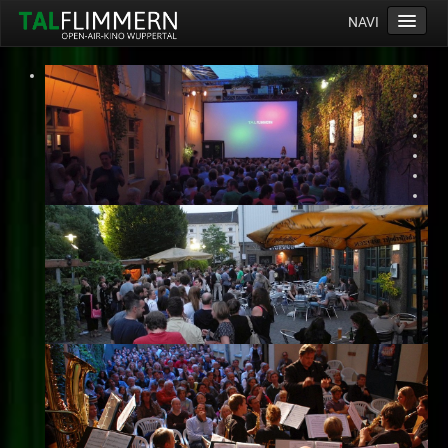
NAVI
Home
Programm
Service
Ticketinfos
Ort
Anreise
Wetter
Kinogutschein
Konzept
Archiv
Kontakt