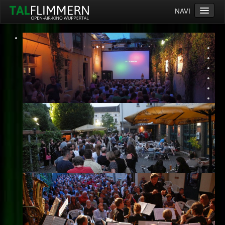
NAVI
Home
Programm
Service
Ticketinfos
Ort
Anreise
Wetter
Kinogutschein
Konzept
Archiv
Kontakt