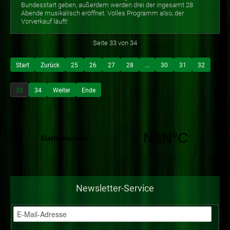
Bundesstart geben, außerdem werden drei der ingesamt 28
Abende musikalisch eröffnet. Volles Programm also, der
Vorverkauf läuft!
Seite 33 von 34
Start
Zurück
25
26
27
28
...
30
31
32
33
34
Weiter
Ende
Newsletter-Service