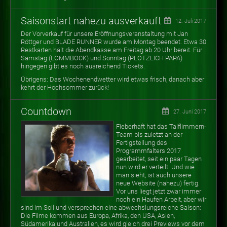
Saisonstart nahezu ausverkauft
12. Juli 2017
Der Vorverkauf für unsere Eröffnungsveranstaltung mit Jan
Röttger und BLADE RUNNER wurde am Montag beendet. Etwa 30
Restkarten hält die Abendkasse am Freitag ab 20 Uhr bereit. Für
Samstag (LOMMBOCK) und Sonntag (PLÖTZLICH PAPA)
hingegen gibt es noch ausreichend Tickets.
Übrigens: Das Wochenendwetter wird etwas frisch, danach aber
kehrt der Hochsommer zurück!
Countdown
27. Juni 2017
Fieberhaft hat das Talflimmern-
Team bis zuletzt an der
Fertigstellung des
Programmfalters 2017
gearbeitet, seit ein paar Tagen
nun wird er verteilt. Und wie
man sieht, ist auch unsere
neue Website (nahezu) fertig.
Vor uns liegt jetzt zwar immer
noch ein Haufen Arbeit, aber wir
sind im Soll und versprechen eine abwechslungsreiche Saison:
Die Filme kommen aus Europa, Afrika, den USA, Asien,
Südamerika und Australien, es wird gleich drei Previews vor dem