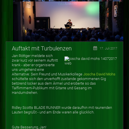
Auftakt mit Turbulenzen
17. Juli 2017
Jan Röttger meldete sich
zwar kurz vor seinem Auftritt
krank - aber er organisierte
uns umgehend eine
Alternative: Sein Freund und Musikerkollege
Joscha David Mohs
schüttelte sich den unverhofft zustande gekommenen Gig
betörend locker aus dem Ärmel und eroberte so das
Talflimmern-Publikum mit Gitarre und Gesang im
Handumdrehen.
Ridley Scotts BLADE RUNNER wurde daraufhin mit raunenden
Lauten begrüßt - und am Ende waren alle glücklich.
Gute Besserung, Jan!