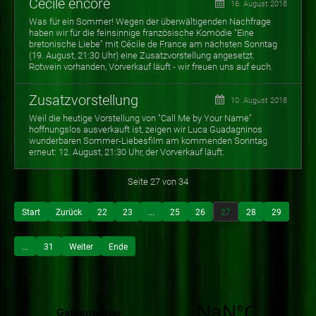
Cécile encore
16. August 2018
Was für ein Sommer! Wegen der überwältigenden Nachfrage
haben wir für die feinsinnige französische Komödie "Eine
bretonische Liebe" mit Cécile de France am nächsten Sonntag
(19. August, 21:30 Uhr) eine Zusatzvorstellung angesetzt.
Rotwein vorhanden, Vorverkauf läuft - wir freuen uns auf euch.
Zusatzvorstellung
10. August 2018
Weil die heutige Vorstellung von "Call Me by Your Name"
hoffnungslos ausverkauft ist, zeigen wir Luca Guadagninos
wunderbaren Sommer-Liebesfilm am kommenden Sonntag
erneut: 12. August, 21:30 Uhr, der Vorverkauf läuft.
Seite 27 von 34
Start
Zurück
22
23
...
25
26
27
28
29
...
31
Weiter
Ende