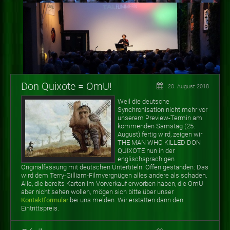
Don Quixote = OmU!
20. August 2018
Weil die deutsche
Synchronisation nicht mehr vor
unserem Preview-Termin am
kommenden Samstag (25.
August) fertig wird, zeigen wir
THE MAN WHO KILLED DON
QUIXOTE nun in der
englischsprachigen
Originalfassung mit deutschen Untertiteln. Offen gestanden: Das
wird dem Terry-Gilliam-Filmvergnügen alles andere als schaden.
Alle, die bereits Karten im Vorverkauf erworben haben, die OmU
aber nicht sehen wollen, mögen sich bitte über unser
Kontaktformular
bei uns melden. Wir erstatten dann den
Eintrittspreis.