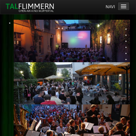
NAVI
Home
Programm
Service
Ticketinfos
Ort
Anreise
Wetter
Kinogutschein
Konzept
Archiv
Kontakt