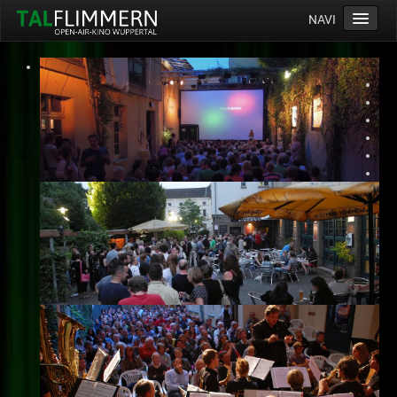
NAVI
Home
Programm
Service
Ticketinfos
Ort
Anreise
Wetter
Kinogutschein
Konzept
Archiv
Kontakt