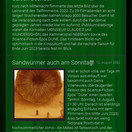
Kurz nach Mitternacht flimmerte das letzte Bild über die
Leinwand des Talflimmerns 2022. Zu 29 Filmabenden an acht
langen Wochenenden kamen knapp 3000 Besucher.
Damit ist
die Veranstaltung nach zwei extrem durch die Pandemie
geprägten Jahren wieder klar im Aufwind. Publikumslieblinge
waren die Komödien MONSIEUR CLAUDE 3 und
WUNDERSCHÖN, das Kammerspiel NEBENAN sowie das
Science-Fiction-Epos DUNE. Das Kinoteam blickt nun
optimistisch in die Kinozukunft und hat die nächste Saison für
Ende Juni 2023 bereits fest im Blick.
Sandwürmer auch am Sonntag
10. August 2022
Weil er schon volle vier Tage im
Voraus ausverkauft war,
bekommt auch Denis
Villeneuves überzeugender
Reboot des Science-Fiction-
Epos' "Dune" einen zweiten
Termin: Sonntag, 14. August,
21:30 Uhr. Danach ist allerdings
endgültig Schluss mit dem
Flimmern (bis Mitte Juni 2023).
Also tankt noch ein wenig
fiktionale Positivität in
hochsommerlicher Atmo - die Météo ist fantastisch, und der