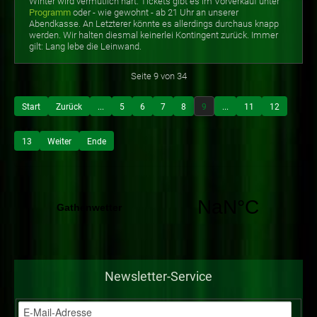
Winter wird vermutlich hart. Tickets gibt es im Vorverkauf unter
Programm
oder - wie gewohnt - ab 21 Uhr an unserer
Abendkasse. An Letzterer könnte es allerdings durchaus knapp
werden. Wir halten diesmal keinerlei Kontingent zurück. Immer
gilt: Lang lebe die Leinwand.
Seite 9 von 34
Start
Zurück
...
5
6
7
8
9
...
11
12
13
Weiter
Ende
Newsletter-Service