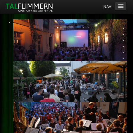
NAVI
Home
Programm
Service
Ticketinfos
Ort
Anreise
Wetter
Kinogutschein
Konzept
Archiv
Kontakt