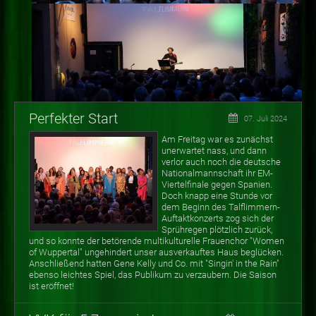
Perfekter Start
07. Juli 2024
Am Freitag war es zunächst
unerwartet nass, und dann
verlor auch noch die deutsche
Nationalmannschaft ihr EM-
Viertelfinale gegen Spanien.
Doch knapp eine Stunde vor
dem Beginn des Talflimmern-
Auftaktkonzerts zog sich der
Sprühregen plötzlich zurück,
und so konnte der betörende multikulturelle Frauenchor "Women
of Wuppertal" ungehindert unser ausverkauftes Haus beglücken.
Anschließend hatten Gene Kelly und Co. mit "Singin' in the Rain"
ebenso leichtes Spiel, das Publikum zu verzaubern. Die Saison
ist eröffnet!