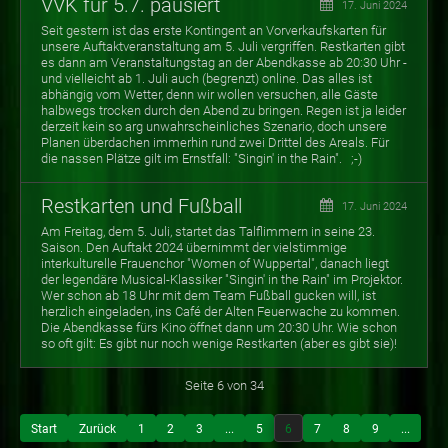
VVK für 5.7. pausiert
17. Juni 2024
Seit gestern ist das erste Kontingent an Vorverkaufskarten für
unsere Auftaktveranstaltung am 5. Juli vergriffen. Restkarten gibt
es dann am Veranstaltungstag an der Abendkasse ab 20:30 Uhr -
und vielleicht ab 1. Juli auch (begrenzt) online. Das alles ist
abhängig vom Wetter, denn wir wollen versuchen, alle Gäste
halbwegs trocken durch den Abend zu bringen. Regen ist ja leider
derzeit kein so arg unwahrscheinliches Szenario, doch unsere
Planen überdachen immerhin rund zwei Drittel des Areals. Für
die nassen Plätze gilt im Ernstfall: "Singin' in the Rain". ;-)
Restkarten und Fußball
17. Juni 2024
Am Freitag, dem 5. Juli, startet das Talflimmern in seine 23.
Saison. Den Auftakt 2024 übernimmt der vielstimmige
interkulturelle Frauenchor "Women of Wuppertal", danach liegt
der legendäre Musical-Klassiker "Singin' in the Rain" im Projektor.
Wer schon ab 18 Uhr mit dem Team Fußball gucken will, ist
herzlich eingeladen, ins Café der Alten Feuerwache zu kommen.
Die Abendkasse fürs Kino öffnet dann um 20:30 Uhr. Wie schon
so oft gilt: Es gibt nur noch wenige Restkarten (aber es gibt sie)!
Seite 6 von 34
Start
Zurück
1
2
3
...
5
6
7
8
9
...