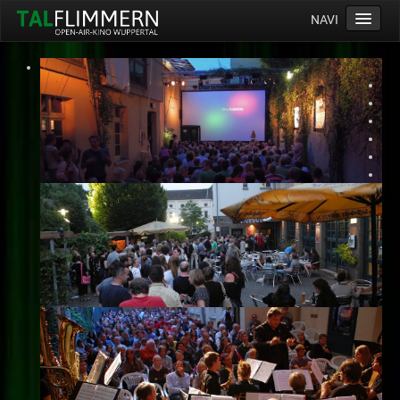
NAVI
Home
Programm
Service
Ticketinfos
Ort
Anreise
Wetter
Kinogutschein
Konzept
Archiv
Kontakt