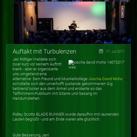
Auftakt mit Turbulenzen
17. Juli 2017
Jan Röttger meldete sich
zwar kurz vor seinem Auftritt
krank - aber er organisierte
uns umgehend eine
Alternative: Sein Freund und Musikerkollege
Joscha David Mohs
schüttelte sich den unverhofft zustande gekommenen Gig
betörend locker aus dem Ärmel und eroberte so das
Talflimmern-Publikum mit Gitarre und Gesang im
Handumdrehen.
Ridley Scotts BLADE RUNNER wurde daraufhin mit raunenden
Lauten begrüßt - und am Ende waren alle glücklich.
Gute Besserung, Jan!