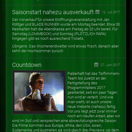
Saisonstart nahezu ausverkauft
12. Juli 2017
Der Vorverkauf für unsere Eröffnungsveranstaltung mit Jan
Röttger und BLADE RUNNER wurde am Montag beendet. Etwa 30
Restkarten hält die Abendkasse am Freitag ab 20 Uhr bereit. Für
Samstag (LOMMBOCK) und Sonntag (PLÖTZLICH PAPA)
hingegen gibt es noch ausreichend Tickets.
Übrigens: Das Wochenendwetter wird etwas frisch, danach aber
kehrt der Hochsommer zurück!
Countdown
27. Juni 2017
Fieberhaft hat das Talflimmern-
Team bis zuletzt an der
Fertigstellung des
Programmfalters 2017
gearbeitet, seit ein paar Tagen
nun wird er verteilt. Und wie
man sieht, ist auch unsere
neue Website (nahezu) fertig.
Vor uns liegt jetzt zwar immer
noch ein Haufen Arbeit, aber wir
sind im Soll und versprechen eine abwechslungsreiche Saison:
Die Filme kommen aus Europa, Afrika, den USA, Asien,
Südamerika und Australien, es wird gleich drei Previews vor dem