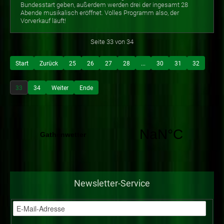
Bundesstart geben, außerdem werden drei der ingesamt 28
Abende musikalisch eröffnet. Volles Programm also, der
Vorverkauf läuft!
Seite 33 von 34
Start
Zurück
25
26
27
28
...
30
31
32
33
34
Weiter
Ende
Newsletter-Service