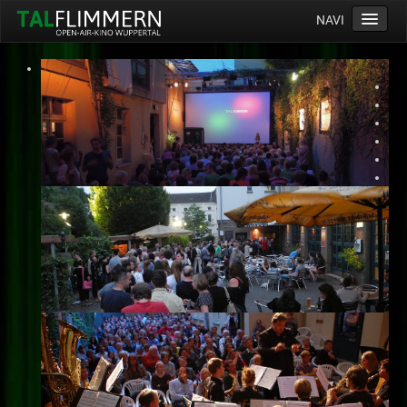
NAVI
Home
Programm
Service
Ticketinfos
Ort
Anreise
Wetter
Kinogutschein
Konzept
Archiv
Kontakt