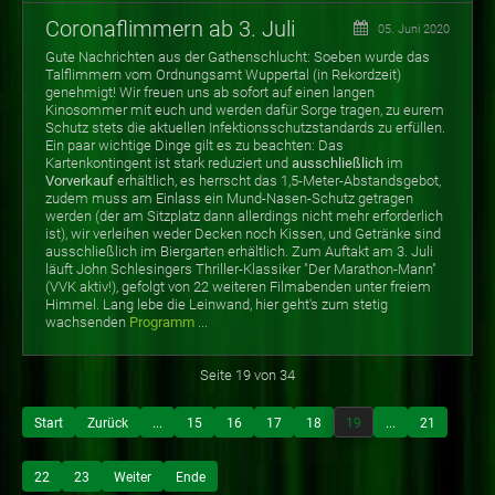
Coronaflimmern ab 3. Juli
05. Juni 2020
Gute Nachrichten aus der Gathenschlucht: Soeben wurde das
Talflimmern vom Ordnungsamt Wuppertal (in Rekordzeit)
genehmigt! Wir freuen uns ab sofort auf einen langen
Kinosommer mit euch und werden dafür Sorge tragen, zu eurem
Schutz stets die aktuellen Infektionsschutzstandards zu erfüllen.
Ein paar wichtige Dinge gilt es zu beachten: Das
Kartenkontingent ist stark reduziert und
ausschließlich
im
Vorverkauf
erhältlich, es herrscht das 1,5-Meter-Abstandsgebot,
zudem muss am Einlass ein Mund-Nasen-Schutz getragen
werden (der am Sitzplatz dann allerdings nicht mehr erforderlich
ist), wir verleihen weder Decken noch Kissen, und Getränke sind
ausschließlich im Biergarten erhältlich. Zum Auftakt am 3. Juli
läuft John Schlesingers Thriller-Klassiker "Der Marathon-Mann"
(VVK aktiv!), gefolgt von 22 weiteren Filmabenden unter freiem
Himmel. Lang lebe die Leinwand, hier geht's zum stetig
wachsenden
Programm
...
Seite 19 von 34
Start
Zurück
...
15
16
17
18
19
...
21
22
23
Weiter
Ende