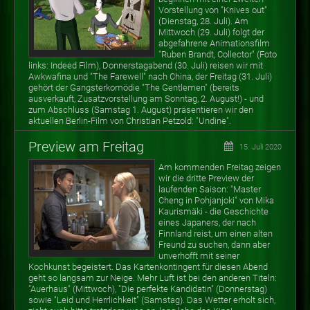
Vorstellung von "Knives out"
(Dienstag, 28. Juli). Am
Mittwoch (29. Juli) folgt der
abgefahrene Animationsfilm
"Ruben Brandt, Collector" (Foto
links: Indeed Film), Donnerstagabend (30. Juli) reisen wir mit
Awkwafina und "The Farewell" nach China, der Freitag (31. Juli)
gehört der Gangsterkomödie "The Gentlemen" (bereits
ausverkauft, Zusatzvorstellung am Sonntag, 2. August!) - und
zum Abschluss (Samstag 1. August) präsentieren wir den
aktuellen Berlin-Film von Christian Petzold: "Undine".
Preview am Freitag
15. Juli 2020
Am kommenden Freitag zeigen
wir die dritte Preview der
laufenden Saison: "Master
Cheng in Pohjanjoki" von Mika
Kaurismäki - die Geschichte
eines Japaners, der nach
Finnland reist, um einen alten
Freund zu suchen, dann aber
unverhofft mit seiner
Kochkunst begeistert. Das Kartenkontingent für diesen Abend
geht so langsam zur Neige. Mehr Luft ist bei den anderen Titeln:
"Auerhaus" (Mittwoch), "Die perfekte Kandidatin" (Donnerstag)
sowie "Leid und Herrlichkeit" (Samstag). Das Wetter erholt sich,