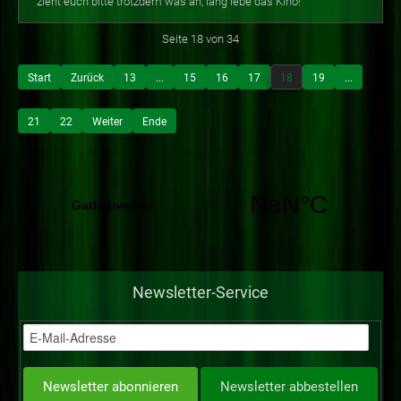
zieht euch bitte trotzdem was an, lang lebe das Kino!
Seite 18 von 34
Start
Zurück
13
...
15
16
17
18
19
...
21
22
Weiter
Ende
Newsletter-Service