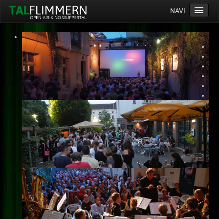
NAVI
Home
Programm
Service
Ticketinfos
Ort
Anreise
Wetter
Kinogutschein
Konzept
Archiv
Kontakt