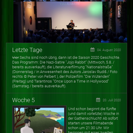
Letzte Tage
04. August 2020
Vier
Sechs sind noch übrig, dann ist die Saison 2020 Geschichte.
Das Programm: Die Nazi-Satire "Jojo Rabbit" (Mittwoch, 5.8. /
bereits ausverkauft), die Literaturverfilmung "Nationalstraße"
(Donnerstag / in Anwesenheit des Autors Jaroslav Rudiš / Foto
rechts © Peter von Felbert ), der Polizeifilm "Die Wütenden"
(Freitag) und Tarantinos "Once Upon a Time in Hollywood"
(Samstag / bereits ausverkauft).
Woche 5
20. Juli 2020
Und schon beginnt die fünfte
(und damit vorletzte) Woche in
der Gathenschlucht! Ab sofort
starten unsere Filmabende
schon um 21:30 Uhr. Wir
beginnen mit einer zweiten