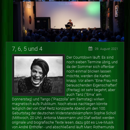
7, 6, 5 und 4
09. August 2021
Der Countdown läuft: Es sind
noch sieben Termine übrig, und
da der Sommer sich offenbar
noch einmal blicken lassen
möchte, werden die Karten
knapp. Vor allem "Eine Frau mit
berauschenden Eigenschaften"
(Freitag) ist sehr begehrt, aber
auch Tanz ("Ema" am
Donnerstag) und Tango ("Piazzolla" am Samstag) wirken
magnetisch aufs Publikum. Noch etwas nachlegen könnte
lediglich der von Olaf Reitz konzipierte Abend um den 100.
Geburtstag der deutschen Widerstandskämpferin Sophie Scholl
(Mittwoch, 20 Uhr). Antonia Massmann und Olaf selbst werden
originale und biografische Texte lesen, dazu gibt es Live-Musik
von André Enthöfer - und abschließend läuft Marc Rothemunds