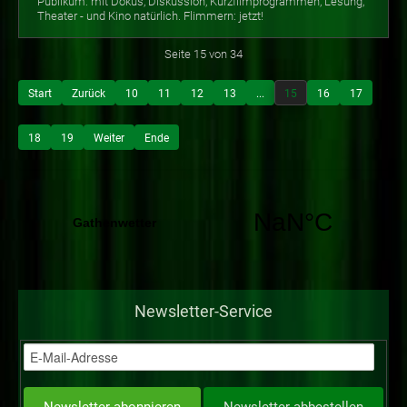
Publikum: mit Dokus, Diskussion, Kurzfilmprogrammen, Lesung,
Theater - und Kino natürlich. Flimmern: jetzt!
Seite 15 von 34
Start
Zurück
10
11
12
13
...
15
16
17
18
19
Weiter
Ende
Newsletter-Service