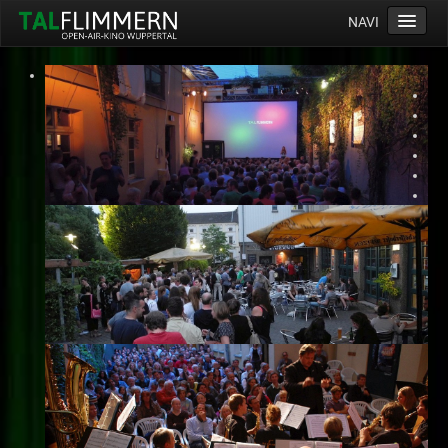
NAVI
Home
Programm
Service
Ticketinfos
Ort
Anreise
Wetter
Kinogutschein
Konzept
Archiv
Kontakt