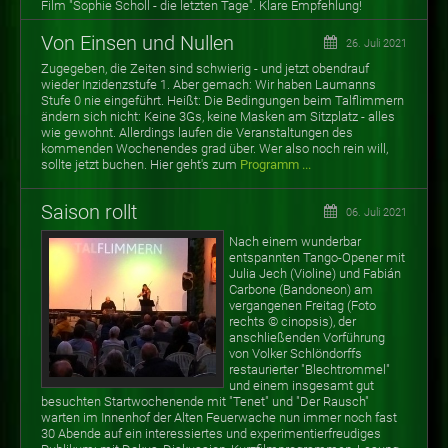
Film "Sophie Scholl - die letzten Tage". Klare Empfehlung!
Von Einsen und Nullen
26. Juli 2021
Zugegeben, die Zeiten sind schwierig - und jetzt obendrauf
wieder Inzidenzstufe 1. Aber gemach: Wir haben Laumanns
Stufe 0 nie eingeführt. Heißt: Die Bedingungen beim Talflimmern
ändern sich nicht: Keine 3Gs, keine Masken am Sitzplatz - alles
wie gewohnt. Allerdings laufen die Veranstaltungen des
kommenden Wochenendes grad über. Wer also noch rein will,
sollte jetzt buchen. Hier geht's zum
Programm ...
Saison rollt
06. Juli 2021
Nach einem wunderbar
entspannten Tango-Opener mit
Julia Jech (Violine) und Fabián
Carbone (Bandoneon) am
vergangenen Freitag (Foto
rechts © cinopsis), der
anschließenden Vorführung
von Volker Schlöndorffs
restaurierter "Blechtrommel"
und einem insgesamt gut
besuchten Startwochenende mit "Tenet" und "Der Rausch"
warten im Innenhof der Alten Feuerwache nun immer noch fast
30 Abende auf ein interessiertes und experimentierfreudiges