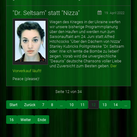
"Dr. Seltsam" statt "Nizza"
19. April 2022
Wegen des Krieges in der Ukraine werfen
wir unsere bisherige Programmplanung
über den Haufen und werden nun zum
Saisonauftakt am 24. Juni statt Alfred
Hitchcocks "Über den Dächern von Nizza"
Stanley Kubricks Politgroteske "Dr. Seltsam
oder: Wie ich lernte die Bombe zu lieben"
zeigen. Vorab wird die unvergleichliche
"Deauris" deutsche Chansons voller Liebe
und Zuversicht zum Besten geben.
Der
Vorverkauf läuft!
Peace (please)!
Seite 12 von 34
Start
Zurück
7
8
...
10
11
12
13
14
...
16
Weiter
Ende