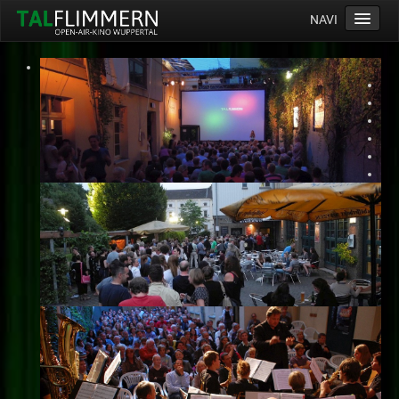
NAVI
Home
Programm
Service
Ticketinfos
Ort
Anreise
Wetter
Kinogutschein
Konzept
Archiv
Kontakt