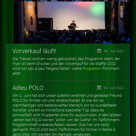
Vorverkauf läuft!
08. Juni 2022
Die Tränen sind ein wenig getrocknet, das Programm steht, der
Flyer ist beim Drucker, und der Vorverkauf für die Staffel 2022
wird nun peu à peu freigeschaltet - siehe
Programm
. Flimmern:
jetzt!
Adieu POLO
04. Juni 2022
Am 2. Juni hat sich unser zutiefst verehrter und geliebter Freund
POLO für immer von uns verabschiedet. Er war ein so
warmherziger und liebenswerter Mensch, ein so wunderbarer
Künstler und ein so hinreißend spezieller Typ, dass es
schwerfällt, sich Wuppertal ohne ihn auszumalen. In den letzten
Jahren hat POLO seinen "Anton von der Gathe" im Talflimmern-
Programmheft wiederaufleben lassen. Das hat uns stolz
gemacht. POLO sitzt beim Talflimmern für immer in Reihe 4,
ganz links. Wir werden ihn niemals vergessen.