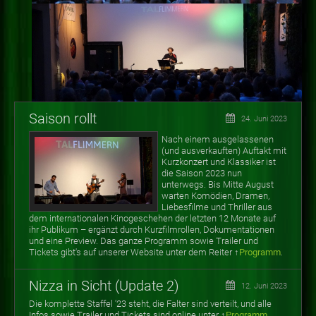
Saison rollt
24. Juni 2023
Nach einem ausgelassenen
(und ausverkauften) Auftakt mit
Kurzkonzert und Klassiker ist
die Saison 2023 nun
unterwegs. Bis Mitte August
warten
Komödien, Dramen,
Liebesfilme und Thriller aus
dem internationalen Kinogeschehen der letzten 12 Monate auf
ihr Publikum
–
ergänzt durch Kurzfilmrollen, Dokumentationen
und eine Preview. Das ganze Programm sowie Trailer und
Tickets gibt's auf unserer Website unter dem Reiter ↑
Programm
.
Nizza in Sicht (Update 2)
12. Juni 2023
Die komplette Staffel '23 steht, die Falter sind verteilt, und alle
Infos sowie Trailer und Tickets sind online unter ↑
Programm
.