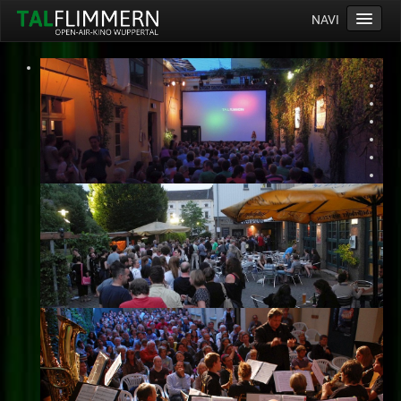
NAVI
Home
Programm
Service
Ticketinfos
Ort
Anreise
Wetter
Kinogutschein
Konzept
Archiv
Kontakt