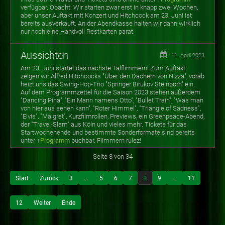
verfügbar. Obacht: Wir starten zwar erst in knapp zwei Wochen,
aber unser Auftakt mit Konzert und Hitchcock am 23. Juni ist
bereits ausverkauft. An der Abendkasse halten wir dann wirklich
nur noch eine Handvoll Restkarten parat.
Aussichten
11. April 2023
Am 23. Juni startet das nächste Talflimmern! Zum Auftakt
zeigen wir Alfred Hitchcocks "Über den Dächern von Nizza", vorab
heizt uns das Swing-Hop-Trio "Springer Birukov Steinborn" ein.
Auf dem Programmzettel für die Saison 2023 stehen außerdem
"Dancing Pina", "Ein Mann namens Otto", "Bullet Train", "Was man
von hier aus sehen kann", "Roter Himmel", "Triangle of Sadness",
"Elvis", "Maigret", Kurzfilmrollen, Previews, ein Greenpeace-Abend,
der "Travel-Slam" aus Köln und vieles mehr. Tickets für das
Startwochenende und bestimmte Sonderformate sind bereits
unter ↑
Programm
buchbar. Flimmern rulez!
Seite 8 von 34
Start
Zurück
3
...
5
6
7
8
9
...
11
12
Weiter
Ende