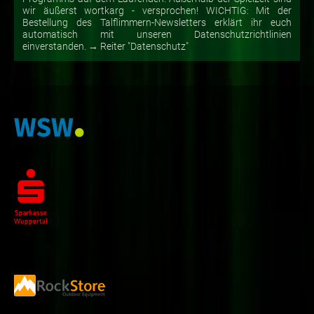
wir äußerst wortkarg - versprochen! WICHTIG: Mit der
Bestellung des Talflimmern-Newsletters erklärt ihr euch
automatisch mit unseren Datenschutzrichtlinien
einverstanden. → Reiter "Datenschutz"