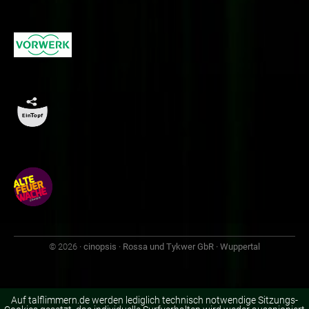
© 2026
· cinopsis · Rossa und Tykwer GbR · Wuppertal
Auf talflimmern.de werden lediglich technisch notwendige Sitzungs-