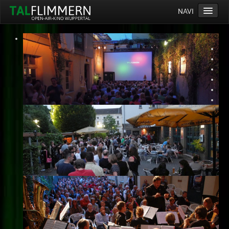
NAVI
Home
Programm
Service
Ticketinfos
Ort
Anreise
Wetter
Kinogutschein
Konzept
Archiv
Kontakt