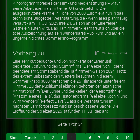
Kinoprogrammpreises der Film- und Medienstiftung NRW für
seine Arbeit abermals mit einer Urkunde belohnt. Die
ausgeschüttete Prämie in Höhe von 2000 Euro fließt nun in das
technische Budget der Veranstaltung, die - wenn alles planmäßig
verläuft - am 11. Juli 2025 ihre 24. Saison an der Elberfelder
Gathe einläuten wird. Das Talflimmern-Team freut sich über die
tolle Auszeichnung, auf sein wunderbares Publikum und auf ein
ungemein dichtes Sommerkino-Programm.
Vorhang zu
26. August 2024
Eine sehr gut besuchte und von hochkarätiger Livemusik
begleitete Vorführung des Stummfilms "Der Geiger von Florenz"
beendete am Sonntagabend die Talflimmern-Saison 2024. Trotz
des extrem unbeständigen Wetters besuchten in diesem
Sommer knapp 3000 Menschen die 25 Filmabende unter freiem
Himmel. Zu den Publikumslieblingen gehörten der japanische
Animationsfilm "Der Junge und der Reiher", der Gerichtsthriller
"Anatomie eines Falls", das Historiendrama "Geliebte Köchin" und
Wim Wenders' "Perfect Days". Dass die Veranstaltung im
nächsten Jahr fortgesetzt wird, ist beschlossene Sache. Die
Eröffnung der Spielzeit 2025 ist für den 11. Juli geplant.
Seite 4 von 34
Start
Zurück
1
2
3
4
...
6
7
8
9
10