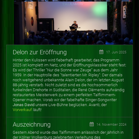
Delon zur Eröffnung
17. Juni 2025
Hinter den Kulissen wird fieberhaft gearbeitet, das Programm
2025 ist komplett im Netz, und der Eröffnungsklassiker steht fest:
Es wird der Thriller "Nur die Sonne war Zeuge" aus dem Jahr
1959. In der Hauptrolle des "talentierten Mr. Ripley": Der damals
noch weitgehend unbekannte Alain Delon, der im letzten August
88-jährig verstarb. Nicht zuletzt sind es die hochsommerlich
funkelnden Drehorte in Süditalien, die René Cléments aufwändig
restauriertes Meisterwerk zu einem perfekten Talflimmern-
Opener machen. Vorab wir der fabelhafte Singer-Songwriter
Jonas David
unsere Live-Bühne beglücken. Avanti, der
Vorverkauf
läuft!
Auszeichnung
14. November 2024
Gestern Abend wurde das Talflimmern anlässlich der jährlich in
der Kölner Wolkenburg zelebrierten Verleihung des