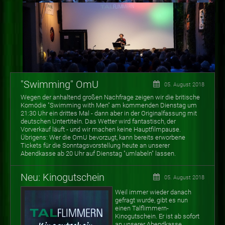
"Swimming" OmU
05. August 2018
Wegen der anhaltend großen Nachfrage zeigen wir die britische
Komödie "Swimming with Men" am kommenden Dienstag um
21:30 Uhr ein drittes Mal - dann aber in der Originalfassung mit
deutschen Untertiteln. Das Wetter wird fantastisch, der
Vorverkauf läuft - und wir machen keine Hauptfilmpause.
Übrigens: Wer die OmU bevorzugt, kann bereits erworbene
Tickets für die Sonntagsvorstellung heute an unserer
Abendkasse ab 20 Uhr auf Dienstag "umlabeln" lassen.
Neu: Kinogutschein
05. August 2018
Weil immer wieder danach
gefragt wurde, gibt es nun
einen Talflimmern-
Kinogutschein. Er ist ab sofort
an unserer Abendkasse