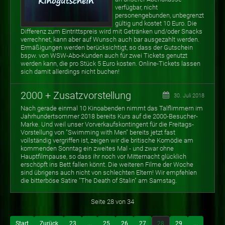
verfügbar, nicht
personengebunden, unbegrenzt
gültig und kostet 10 Euro. Die
Differenz zum Eintrittspreis wird mit Getränken und/oder Snacks
verrechnet, kann aber auf Wunsch auch bar ausgezahlt werden.
Ermäßigungen werden berücksichtigt, so dass der Gutschein
bspw. von WSW-Abo-Kunden auch für zwei Tickets genutzt
werden kann, die pro Stück 5 Euro kosten. Online-Tickets lassen
sich damit allerdings nicht buchen!
2000 + Zusatzvorstellung
30. Juli 2018
Nach gerade einmal 10 Kinoabenden nimmt das Talflimmern im
Jahrhundertsommer 2018 bereits Kurs auf die 2000-Besucher-
Marke. Und weil unser Vorverkaufskontingent für die Freitags-
Vorstellung von "Swimming with Men" bereits jetzt fast
vollständig vergriffen ist, zeigen wir die britische Komödie am
kommenden Sonntag ein zweites Mal - und zwar ohne
Hauptfilmpause, so dass ihr noch vor Mitternacht glücklich
erschöpft ins Bett fallen könnt. Die weiteren Filme der Woche
sind übrigens auch nicht von schlechten Eltern! Wir empfehlen
die bitterböse Satire "The Death of Stalin" am Samstag.
Seite 28 von 34
Start
Zurück
23
...
25
26
27
28
29
...