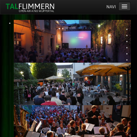
NAVI
Home
Programm
Service
Ticketinfos
Ort
Anreise
Wetter
Kinogutschein
Konzept
Archiv
Kontakt