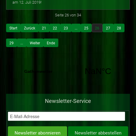
am 12. Juli 2019!
Seite 26 von 34
Start
Zurück
21
22
23
...
25
26
27
28
29
...
Weiter
Ende
Newsletter-Service