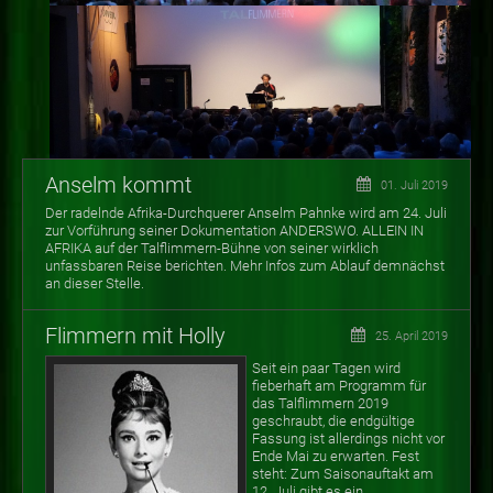
Anselm kommt
01. Juli 2019
Der radelnde Afrika-Durchquerer Anselm Pahnke wird am 24. Juli
zur Vorführung seiner Dokumentation ANDERSWO. ALLEIN IN
AFRIKA auf der Talflimmern-Bühne von seiner wirklich
unfassbaren Reise berichten. Mehr Infos zum Ablauf demnächst
an dieser Stelle.
Flimmern mit Holly
25. April 2019
Seit ein paar Tagen wird
fieberhaft am Programm für
das Talflimmern 2019
geschraubt, die endgültige
Fassung ist allerdings nicht vor
Ende Mai zu erwarten. Fest
steht: Zum Saisonauftakt am
12. Juli gibt es ein