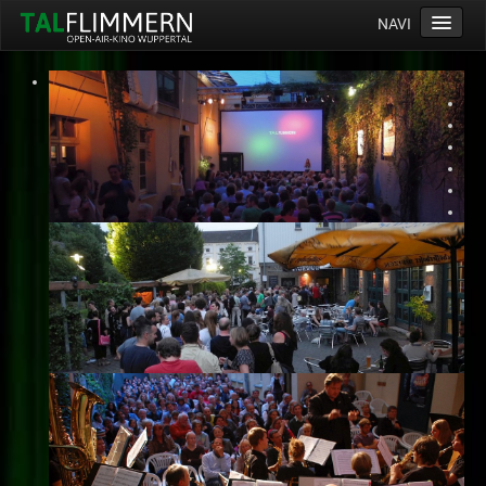
NAVI
Home
Programm
Service
Ticketinfos
Ort
Anreise
Wetter
Kinogutschein
Konzept
Archiv
Kontakt