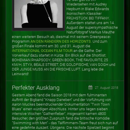
Wiedersehen mit Audrey
Hepburn in Blake Edwards
ikonischem Klassiker
FRÜHSTÜCK BEI TIFFANY.
Außerdem stattet uns am 14.
August der supersympathische
Naturfotograf Markus Mauthe
einen weiteren Besuch ab, diesmal mit seinem Greenpeace-
Programm
AN DEN RÄNDERN DES HORIZONTS
. Und zum
großen Finale kommt am 30. und 31. August die
INTERNATIONAL OCEAN FILM TOUR
an die Gathe. Der
Vorverkauf dazu startet in Kürze. Ein Blick auf die Shortlist:
BOHEMIAN RHAPSODY, GREEN BOOK, THE FAVOURITE, 25
KM/H, STYX, BEALE STREET, DIE GOLDFISCHE, VAN GOGH und
DER JUNGE MUSS AN DIE FRISCHE LUFT. Lang lebe die
Leinwand!
Perfekter Ausklang
27. August 2018
Gestern Abend fand die Saison 2018 mit dem fulminanten
Auftritt der Bigband "Knapp Daneben" und der Vorführung von
Aaron Muckes beeindruckender Dokumentation "Twin Town
Blues" einen würdigen Abschluss. Hinter uns liegen sieben
intensive Wochen "Gathenfieber", insgesamt kamen 4800
Besucher, den größten Zuspruch fand die britische Komödie
"Swimming with Men" - das Talflimmern-Team freut sich nun auf
eine gedehnte Auszeit. Übrigens: Die nächste Spielzeit beginnt