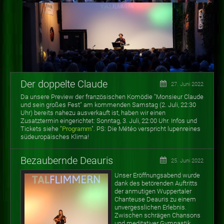
Der doppelte Claude
27. Juni 2022
Da unsere Preview der französischen Komödie "Monsieur Claude
und sein großes Fest" am kommenden Samstag (2. Juli, 22:30
Uhr) bereits nahezu ausverkauft ist, haben wir einen
Zusatztermin eingerichtet: Sonntag, 3. Juli, 22:00 Uhr. Infos und
Tickets siehe "
Programm
". PS: Die Météo verspricht lupenreines
südeuropäisches Klima!
Bezaubernde Deauris
25. Juni 2022
Unser Eröffnungsabend wurde
dank des betörenden Auftritts
der anmutigen Wuppertaler
Chanteuse Deauris zu einem
unvergesslichen Erlebnis.
Zwischen schrägen Chansons
und meditativer Gymnastik