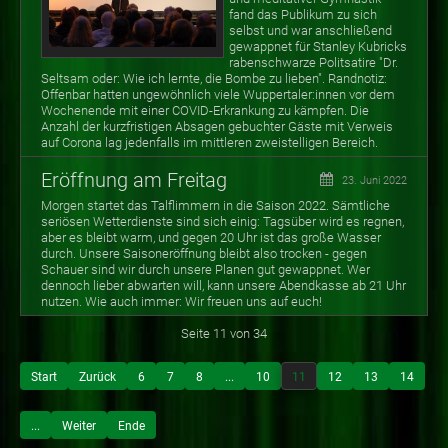
fand das Publikum zu sich
selbst und war anschließend
gewappnet für Stanley Kubricks
rabenschwarze Politsatire "Dr.
Seltsam oder: Wie ich lernte, die Bombe zu lieben". Randnotiz:
Offenbar hatten ungewöhnlich viele Wuppertaler:innen vor dem
Wochenende mit einer COVID-Erkrankung zu kämpfen. Die
Anzahl der kurzfristigen Absagen gebuchter Gäste mit Verweis
auf Corona lag jedenfalls im mittleren zweistelligen Bereich.
Eröffnung am Freitag
23. Juni 2022
Morgen startet das Talflimmern in die Saison 2022. Sämtliche
seriösen Wetterdienste sind sich einig: Tagsüber wird es regnen,
aber es bleibt warm, und gegen 20 Uhr ist das große Wasser
durch. Unsere Saisoneröffnung bleibt also trocken - gegen
Schauer sind wir durch unsere Planen gut gewappnet. Wer
dennoch lieber abwarten will, kann unsere Abendkasse ab 21 Uhr
nutzen. Wie auch immer: Wir freuen uns auf euch!
Seite 11 von 34
Start
Zurück
6
7
8
...
10
11
12
13
14
...
Weiter
Ende