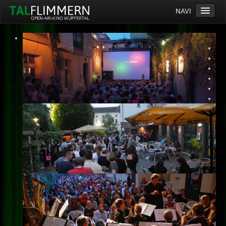
NAVI
Home
Programm
Service
Ticketinfos
Ort
Anreise
Wetter
Kinogutschein
Konzept
Archiv
Kontakt