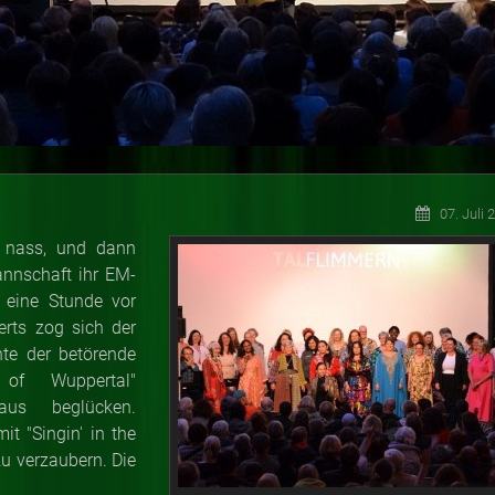
07. Juli 
t nass, und dann
annschaft ihr EM-
 eine Stunde vor
rts zog sich der
nte der betörende
 of Wuppertal"
aus beglücken.
t "Singin' in the
zu verzaubern. Die