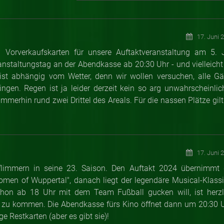
17. Juni 
n Vorverkaufskarten für unsere Auftaktveranstaltung am 5. J
ranstaltungstag an der Abendkasse ab 20:30 Uhr - und vielleicht
s ist abhängig vom Wetter, denn wir wollen versuchen, alle Gä
gen. Regen ist ja leider derzeit kein so arg unwahrscheinlic
merhin rund zwei Drittel des Areals. Für die nassen Plätze gilt
17. Juni 
lflimmern in seine 23. Saison. Den Auftakt 2024 übernimmt 
Women of Wuppertal", danach liegt der legendäre Musical-Klassi
schon ab 18 Uhr mit dem Team Fußball gucken will, ist herzl
e zu kommen. Die Abendkasse fürs Kino öffnet dann um 20:30 U
ge Restkarten (aber es gibt sie)!