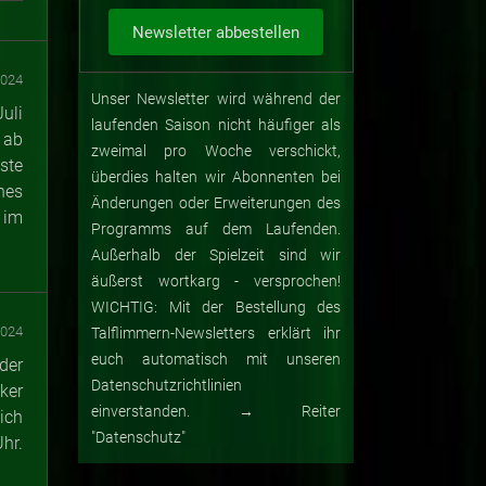
2024
Unser Newsletter wird während der
uli
laufenden Saison nicht häufiger als
 ab
zweimal pro Woche verschickt,
ste
überdies halten wir Abonnenten bei
hes
Änderungen oder Erweiterungen des
 im
Programms auf dem Laufenden.
Außerhalb der Spielzeit sind wir
äußerst wortkarg - versprochen!
WICHTIG: Mit der Bestellung des
2024
Talflimmern-Newsletters erklärt ihr
euch automatisch mit unseren
der
Datenschutzrichtlinien
ker
einverstanden. → Reiter
ich
"Datenschutz"
hr.