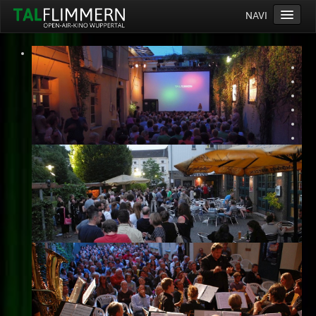
NAVI
Home
Programm
Service
Ticketinfos
Ort
Anreise
Wetter
Kinogutschein
Konzept
Archiv
Kontakt