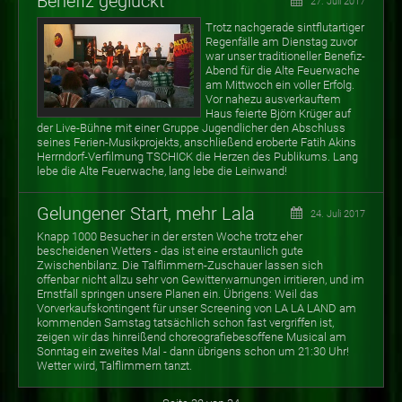
Benefiz geglückt
27. Juli 2017
Trotz nachgerade sintflutartiger
Regenfälle am Dienstag zuvor
war unser traditioneller Benefiz-
Abend für die Alte Feuerwache
am Mittwoch ein voller Erfolg.
Vor nahezu ausverkauftem
Haus feierte Björn Krüger auf
der Live-Bühne mit einer Gruppe Jugendlicher den Abschluss
seines Ferien-Musikprojekts, anschließend eroberte Fatih Akins
Herrndorf-Verfilmung TSCHICK die Herzen des Publikums. Lang
lebe die Alte Feuerwache, lang lebe die Leinwand!
Gelungener Start, mehr Lala
24. Juli 2017
Knapp 1000 Besucher in der ersten Woche trotz eher
bescheidenen Wetters - das ist eine erstaunlich gute
Zwischenbilanz. Die Talflimmern-Zuschauer lassen sich
offenbar nicht allzu sehr von Gewitterwarnungen irritieren, und im
Ernstfall springen unsere Planen ein. Übrigens: Weil das
Vorverkaufskontingent für unser Screening von LA LA LAND am
kommenden Samstag tatsächlich schon fast vergriffen ist,
zeigen wir das hinreißend choreografiebesoffene Musical am
Sonntag ein zweites Mal - dann übrigens schon um 21:30 Uhr!
Wetter wird, Talflimmern tanzt.