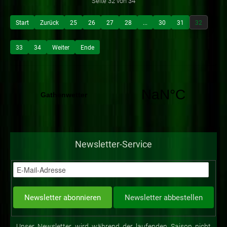
Seite 32 von 34
Start
Zurück
25
26
27
28
...
30
31
32
33
34
Weiter
Ende
Newsletter-Service
Unser Newsletter wird während der laufenden Saison nicht