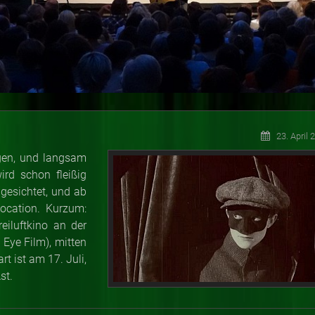
23. April 
igen, und langsam
rd schon fleißig
 gesichtet, und ab
Location. Kurzum:
eiluftkino an der
©
Eye Film), mitten
rt ist am 17. Juli,
Ast.