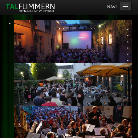
NAVI
Home
Programm
Service
Ticketinfos
Ort
Anreise
Wetter
Kinogutschein
Konzept
Archiv
Kontakt