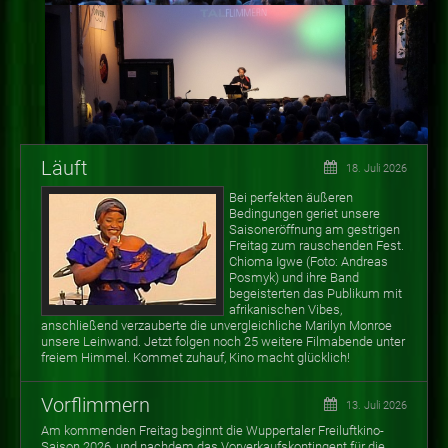
Läuft
18. Juli 2026
Bei perfekten äußeren
Bedingungen geriet unsere
Saisoneröffnung am gestrigen
Freitag zum rauschenden Fest.
Chioma Igwe (Foto: Andreas
Posmyk) und ihre Band
begeisterten das Publikum mit
afrikanischen Vibes,
anschließend verzauberte die unvergleichliche Marilyn Monroe
unsere Leinwand. Jetzt folgen noch 25 weitere Filmabende unter
freiem Himmel. Kommet zuhauf, Kino macht glücklich!
Vorflimmern
13. Juli 2026
Am kommenden Freitag beginnt die Wuppertaler Freiluftkino-
Saison 2026, und nachdem das Vorverkaufskontingent für die