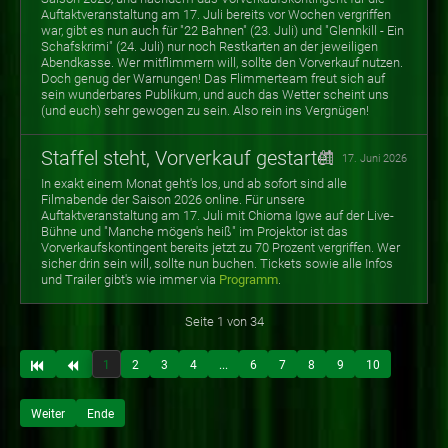
Auftaktveranstaltung am 17. Juli bereits vor Wochen vergriffen
war, gibt es nun auch für "22 Bahnen" (23. Juli) und "Glennkill - Ein
Schafskrimi" (24. Juli) nur noch Restkarten an der jeweiligen
Abendkasse. Wer mitflimmern will, sollte den Vorverkauf nutzen.
Doch genug der Warnungen! Das Flimmerteam freut sich auf
sein wunderbares Publikum, und auch das Wetter scheint uns
(und euch) sehr gewogen zu sein. Also rein ins Vergnügen!
Staffel steht, Vorverkauf gestartet
17. Juni 2026
In exakt einem Monat geht's los, und ab sofort sind alle
Filmabende der Saison 2026 online. Für unsere
Auftaktveranstaltung am 17. Juli mit Chioma Igwe auf der Live-
Bühne und "Manche mögen's heiß" im Projektor ist das
Vorverkaufskontingent bereits jetzt zu 70 Prozent vergriffen. Wer
sicher drin sein will, sollte nun buchen. Tickets sowie alle Infos
und Trailer gibt's wie immer via
Programm
.
Seite 1 von 34
1
2
3
4
...
6
7
8
9
10
Weiter
Ende