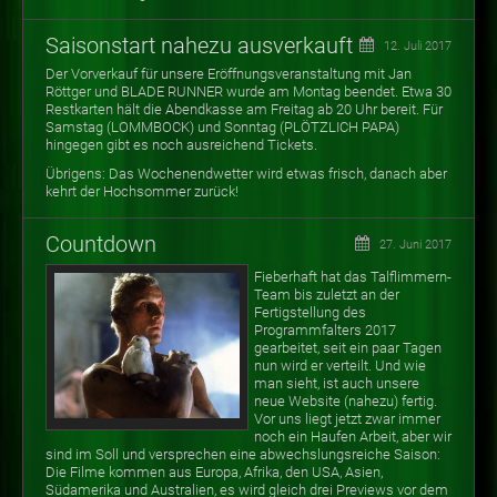
Saisonstart nahezu ausverkauft
12. Juli 2017
Der Vorverkauf für unsere Eröffnungsveranstaltung mit Jan
Röttger und BLADE RUNNER wurde am Montag beendet. Etwa 30
Restkarten hält die Abendkasse am Freitag ab 20 Uhr bereit. Für
Samstag (LOMMBOCK) und Sonntag (PLÖTZLICH PAPA)
hingegen gibt es noch ausreichend Tickets.
Übrigens: Das Wochenendwetter wird etwas frisch, danach aber
kehrt der Hochsommer zurück!
Countdown
27. Juni 2017
Fieberhaft hat das Talflimmern-
Team bis zuletzt an der
Fertigstellung des
Programmfalters 2017
gearbeitet, seit ein paar Tagen
nun wird er verteilt. Und wie
man sieht, ist auch unsere
neue Website (nahezu) fertig.
Vor uns liegt jetzt zwar immer
noch ein Haufen Arbeit, aber wir
sind im Soll und versprechen eine abwechslungsreiche Saison:
Die Filme kommen aus Europa, Afrika, den USA, Asien,
Südamerika und Australien, es wird gleich drei Previews vor dem