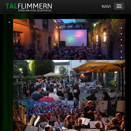
NAVI
Home
Programm
Service
Ticketinfos
Ort
Anreise
Wetter
Kinogutschein
Konzept
Archiv
Kontakt