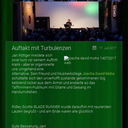
Auftakt mit Turbulenzen
17. Juli 2017
Jan Röttger meldete sich
zwar kurz vor seinem Auftritt
krank - aber er organisierte
uns umgehend eine
Alternative: Sein Freund und Musikerkollege
Joscha David Mohs
schüttelte sich den unverhofft zustande gekommenen Gig
betörend locker aus dem Ärmel und eroberte so das
Talflimmern-Publikum mit Gitarre und Gesang im
Handumdrehen.
Ridley Scotts BLADE RUNNER wurde daraufhin mit raunenden
Lauten begrüßt - und am Ende waren alle glücklich.
Gute Besserung, Jan!