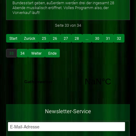
Bundesstart geben, außerdem werden drei der ingesamt 28
Abende musikalisch eröffnet. Volles Programm also, der
Vorverkauf läuft!
Seite 33 von 34
Start
Zurück
25
26
27
28
...
30
31
32
33
34
Weiter
Ende
Newsletter-Service