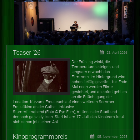
Teaser '26
23. April 2026
Der Frühling winkt, die
Temperaturen steigen, und
langsam erwacht das
Flimmern. Im Hintergrund wird
schon fleißig gezettelt, bis Ende
Mai noch werden Filme
gesichtet, und ab sofort geht es
an die Ertüchtigung der
Location. Kurzum: Freut euch auf einen weiteren Sommer
Freiluftkino an der Gathe - inklusive
Stummfilmabend (Foto
©
Eye Film), mitten in der Stadt und
dennoch ganz idyllisch. Start ist am 17. Juli, das Kinoteam freut
sich schon jetzt einen Ast.
Kinoprogrammpreis
05. November 2025