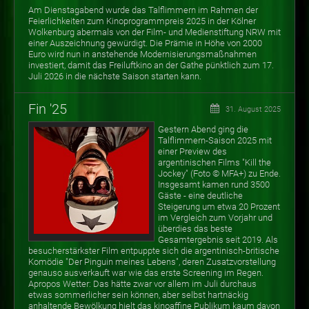
Am Dienstagabend wurde das Talflimmern im Rahmen der
Feierlichkeiten zum Kinoprogrammpreis 2025 in der Kölner
Wolkenburg abermals von der Film- und Medienstiftung NRW mit
einer Auszeichnung gewürdigt. Die Prämie in Höhe von 2000
Euro wird nun in anstehende Modernisierungsmaßnahmen
investiert, damit das Freiluftkino an der Gathe pünktlich zum 17.
Juli 2026 in die nächste Saison starten kann.
Fin '25
31. August 2025
Gestern Abend ging die
Talflimmern-Saison 2025 mit
einer Preview des
argentinischen Films "Kill the
Jockey" (Foto
©
MFA+) zu Ende.
Insgesamt kamen rund 3500
Gäste - eine deutliche
Steigerung um etwa 20 Prozent
im Vergleich zum Vorjahr und
überdies das beste
Gesamtergebnis seit 2019. Als
besucherstärkster Film entpuppte sich die argentinisch-britische
Komödie "Der Pinguin meines Lebens", deren Zusatzvorstellung
genauso ausverkauft war wie das erste Screening im Regen.
Apropos Wetter: Das hätte zwar vor allem im Juli durchaus
etwas sommerlicher sein können, aber selbst hartnäckig
anhaltende Bewölkung hielt das kinoaffine Publikum kaum davon