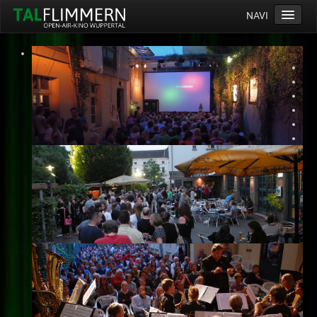
NAVI
Home
Programm
Service
Ticketinfos
Ort
Anreise
Wetter
Kinogutschein
Konzept
Archiv
Kontakt