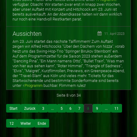
verfügbar. Obacht: Wir starten zwar erst in knapp zwei Wochen,
aber unser Auftakt mit Konzert und Hitchcock am 23. Juni ist
bereits ausverkauft. An der Abendkasse halten wir dann wirklich
nur noch eine Handvoll Restkarten parat.
Aussichten
11. April 2023
Am 23. Juni startet das nächste Talflimmern! Zum Auftakt
zeigen wir Alfred Hitchcocks "Über den Dächern von Nizza", vorab
heizt uns das Swing-Hop-Trio "Springer Birukov Steinborn" ein.
Auf dem Programmzettel für die Saison 2023 stehen außerdem
"Dancing Pina", "Ein Mann namens Otto", "Bullet Train", "Was man
von hier aus sehen kann", "Roter Himmel", "Triangle of Sadness",
"Elvis", "Maigret", Kurzfilmrollen, Previews, ein Greenpeace-Abend,
der "Travel-Slam" aus Köln und vieles mehr. Tickets für das
Startwochenende und bestimmte Sonderformate sind bereits
unter ↑
Programm
buchbar. Flimmern rulez!
Seite 8 von 34
Start
Zurück
3
...
5
6
7
8
9
...
11
12
Weiter
Ende