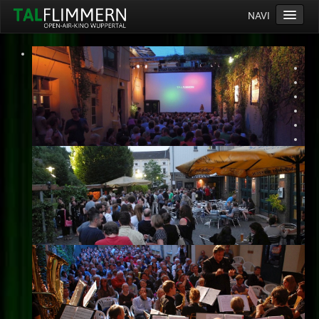
NAVI
Home
Programm
Service
Ticketinfos
Ort
Anreise
Wetter
Kinogutschein
Konzept
Archiv
Kontakt