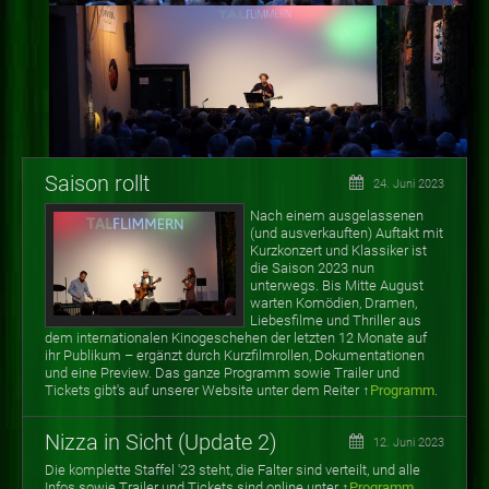
Saison rollt
24. Juni 2023
Nach einem ausgelassenen
(und ausverkauften) Auftakt mit
Kurzkonzert und Klassiker ist
die Saison 2023 nun
unterwegs. Bis Mitte August
warten
Komödien, Dramen,
Liebesfilme und Thriller aus
dem internationalen Kinogeschehen der letzten 12 Monate auf
ihr Publikum
–
ergänzt durch Kurzfilmrollen, Dokumentationen
und eine Preview. Das ganze Programm sowie Trailer und
Tickets gibt's auf unserer Website unter dem Reiter ↑
Programm
.
Nizza in Sicht (Update 2)
12. Juni 2023
Die komplette Staffel '23 steht, die Falter sind verteilt, und alle
Infos sowie Trailer und Tickets sind online unter ↑
Programm
.