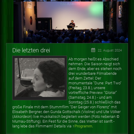
Die letzten drei
22. August 2024
Ab morgen heißt es Abschied
nehmen. Die Saison neigt sich
dem Ende, aber es stehen noch
drei wunderbare Filmabende
auf dem Zettel: Der
monumentale "Dune: Part Two"
(Freitag, 23.8.), unsere
vortreffliche Preview "Gloria!"
(Samstag, 24.8.) - und am
Sonntag (25.8.) schließlich das
große Finale mit dem Stummfilm "Der Geiger von Florenz" mit
Elisabeth Bergner, den Gunda Gottschalk (Violine) und Ute Völker
(Akkordeon) live musikalisch begleiten werden (Foto nebenan
©
Murnau-Stiftung). Ein Fest für die Sinne, das Wetter ist sanft -
lang lebe das Flimmern! Details via ↑
Programm
.