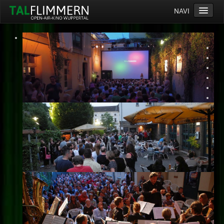
NAVI
Home
Programm
Service
Ticketinfos
Ort
Anreise
Wetter
Kinogutschein
Konzept
Archiv
Kontakt