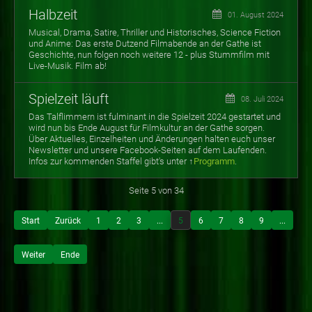
Halbzeit
01. August 2024
Musical, Drama, Satire, Thriller und Historisches, Science Fiction
und Anime: Das erste Dutzend Filmabende an der Gathe ist
Geschichte, nun folgen noch weitere 12 - plus Stummfilm mit
Live-Musik. Film ab!
Spielzeit läuft
08. Juli 2024
Das Talflimmern ist fulminant in die Spielzeit 2024 gestartet und
wird nun bis Ende August für Filmkultur an der Gathe sorgen.
Über Aktuelles, Einzelheiten und Änderungen halten euch unser
Newsletter und unsere Facebook-Seiten auf dem Laufenden.
Infos zur
kommenden Staffel gibt's unter ↑
Programm
.
Seite 5 von 34
Start
Zurück
1
2
3
...
5
6
7
8
9
...
Weiter
Ende