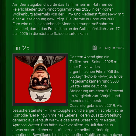
Am Dienstagabend wurde das Talflimmern im Rahmen der
Feierlichkeiten zum Kinoprogrammpreis 2025 in der Kölner
Wolkenburg abermals von der Film- und Medienstiftung NRW mit
einer Auszeichnung gewürdigt. Die Prämie in Höhe von 2000
Euro wird nun in anstehende Modernisierungsmaßnahmen
investiert, damit das Freiluftkino an der Gathe pünktlich zum 17.
Juli 2026 in die nächste Saison starten kann.
Fin '25
31. August 2025
Gestern Abend ging die
Talflimmern-Saison 2025 mit
einer Preview des
argentinischen Films "Kill the
Jockey" (Foto
©
MFA+) zu Ende.
Insgesamt kamen rund 3500
Gäste - eine deutliche
Steigerung um etwa 20 Prozent
im Vergleich zum Vorjahr und
überdies das beste
Gesamtergebnis seit 2019. Als
besucherstärkster Film entpuppte sich die argentinisch-britische
Komödie "Der Pinguin meines Lebens", deren Zusatzvorstellung
genauso ausverkauft war wie das erste Screening im Regen.
Apropos Wetter: Das hätte zwar vor allem im Juli durchaus
etwas sommerlicher sein können, aber selbst hartnäckig
anhaltende Bewölkung hielt das kinoaffine Publikum kaum davon