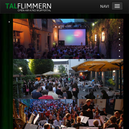
NAVI
Home
Programm
Service
Ticketinfos
Ort
Anreise
Wetter
Kinogutschein
Konzept
Archiv
Kontakt