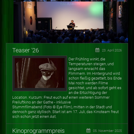
Teaser '26
23. April 2026
Der Frühling winkt, die
Temperaturen steigen, und
langsam erwacht das
Flimmern. Im Hintergrund wird
schon fleißig gezettelt, bis Ende
Mai noch werden Filme
gesichtet, und ab sofort geht es
an die Ertüchtigung der
Location. Kurzum: Freut euch auf einen weiteren Sommer
Freiluftkino an der Gathe - inklusive
Stummfilmabend (Foto
©
Eye Film), mitten in der Stadt und
dennoch ganz idyllisch. Start ist am 17. Juli, das Kinoteam freut
sich schon jetzt einen Ast.
Kinoprogrammpreis
05. November 2025