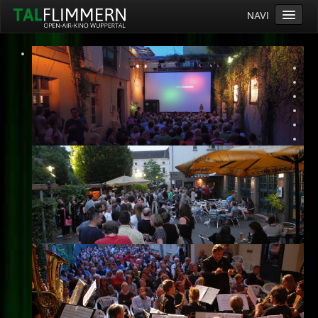
NAVI
Home
Programm
Service
Ticketinfos
Ort
Anreise
Wetter
Kinogutschein
Konzept
Archiv
Kontakt