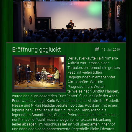
Eröffnung geglückt
13. Juli 2019
Der ausverkaufte Talflimmern-
Auftakt war - trotz einiger
Turbulenzen - erneut ein großes
Fest mit vielen tollen
Begegnungen in entspannter
Atmosphäre. Weil die
Prognosen fürs Wetter
teilweise nach Sintflut klangen,
wurde das Kurzkonzert des Trios "Kater" flugs ins Café der Alten
Feuerwache verlegt. Karlo Wentzel und seine Mitstreiter Frederik
Hesse und Niklas Nadidai betörten dort das Publikum mit einem
lupenreinen Jazz-Set auf den Spuren von Henry Mancinis
legendären Soundtracks, Charles Petersohn gesellte sich hinzu -
nur Philippine Pachl musste wegen einer akuten Erkrankung
leider absagen. Im Anschluss lief im voll überplanten Innenhof
und dann doch ohne nennenswerte Regenfälle Blake Edwards