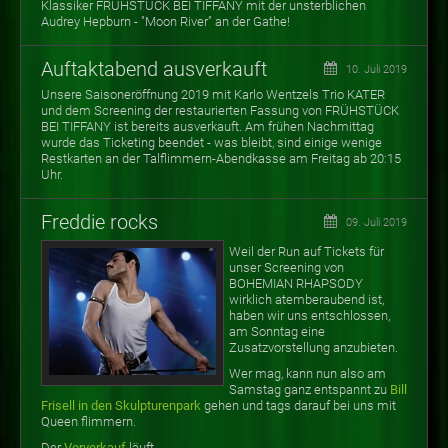
Klassiker FRÜHSTÜCK BEI TIFFANY mit der unsterblichen
Audrey Hepburn - "Moon River" an der Gathe!
Auftaktabend ausverkauft
10. Juli 2019
Unsere Saisoneröffnung 2019 mit Karlo Wentzels Trio KATER
und dem Screening der restaurierten Fassung von FRÜHSTÜCK
BEI TIFFANY ist bereits ausverkauft. Am frühen Nachmittag
wurde das Ticketing beendet - was bleibt, sind einige wenige
Restkarten an der Talflimmern-Abendkasse am Freitag ab 20:15
Uhr.
Freddie rocks
09. Juli 2019
Weil der Run auf Tickets für
unser Screening von
BOHEMIAN RHAPSODY
wirklich atemberaubend ist,
haben wir uns entschlossen,
am Sonntag eine
Zusatzvorstellung anzubieten.
Wer mag, kann nun also am
Samstag ganz entspannt zu
Bill
Frisell in den Skulpturenpark
gehen und tags darauf bei uns mit
Queen flimmern.
Der
Vorverkauf
läuft.