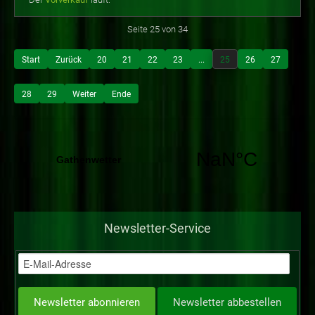
Seite 25 von 34
Start
Zurück
20
21
22
23
...
25
26
27
28
29
Weiter
Ende
Newsletter-Service