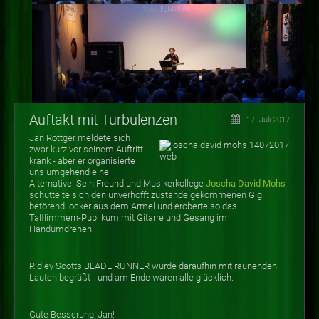
Auftakt mit Turbulenzen
17. Juli 2017
Jan Röttger meldete sich
zwar kurz vor seinem Auftritt
krank - aber er organisierte
uns umgehend eine
Alternative: Sein Freund und Musikerkollege
Joscha David Mohs
schüttelte sich den unverhofft zustande gekommenen Gig
betörend locker aus dem Ärmel und eroberte so das
Talflimmern-Publikum mit Gitarre und Gesang im
Handumdrehen.
Ridley Scotts BLADE RUNNER wurde daraufhin mit raunenden
Lauten begrüßt - und am Ende waren alle glücklich.
Gute Besserung, Jan!