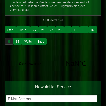
Bundesstart geben, außerdem werden drei der ingesamt 28
Abende musikalisch eröffnet. Volles Programm also, der
Vorverkauf läuft!
Seite 33 von 34
Start
Zurück
25
26
27
28
...
30
31
32
33
34
Weiter
Ende
Newsletter-Service