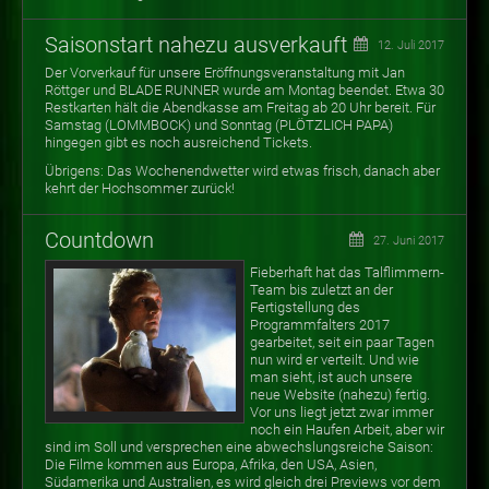
Saisonstart nahezu ausverkauft
12. Juli 2017
Der Vorverkauf für unsere Eröffnungsveranstaltung mit Jan
Röttger und BLADE RUNNER wurde am Montag beendet. Etwa 30
Restkarten hält die Abendkasse am Freitag ab 20 Uhr bereit. Für
Samstag (LOMMBOCK) und Sonntag (PLÖTZLICH PAPA)
hingegen gibt es noch ausreichend Tickets.
Übrigens: Das Wochenendwetter wird etwas frisch, danach aber
kehrt der Hochsommer zurück!
Countdown
27. Juni 2017
Fieberhaft hat das Talflimmern-
Team bis zuletzt an der
Fertigstellung des
Programmfalters 2017
gearbeitet, seit ein paar Tagen
nun wird er verteilt. Und wie
man sieht, ist auch unsere
neue Website (nahezu) fertig.
Vor uns liegt jetzt zwar immer
noch ein Haufen Arbeit, aber wir
sind im Soll und versprechen eine abwechslungsreiche Saison:
Die Filme kommen aus Europa, Afrika, den USA, Asien,
Südamerika und Australien, es wird gleich drei Previews vor dem