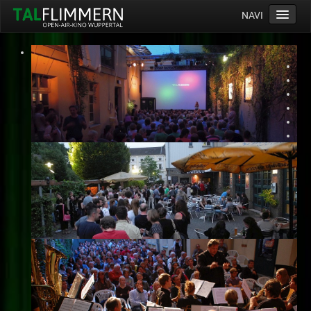
NAVI
Home
Programm
Service
Ticketinfos
Ort
Anreise
Wetter
Kinogutschein
Konzept
Archiv
Kontakt