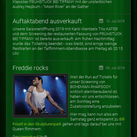
Klassiker FRÜHSTÜCK BEI TIFFANY mit der unsterblichen
Audrey Hepburn - "Moon River" an der Gathe!
Auftaktabend ausverkauft
10. Juli 2019
Unsere Saisoneröffnung 2019 mit Karlo Wentzels Trio KATER
und dem Screening der restaurierten Fassung von FRÜHSTÜCK
BEI TIFFANY ist bereits ausverkauft. Am frühen Nachmittag
wurde das Ticketing beendet - was bleibt, sind einige wenige
Restkarten an der Talflimmern-Abendkasse am Freitag ab 20:15
Uhr.
Freddie rocks
09. Juli 2019
Weil der Run auf Tickets für
unser Screening von
BOHEMIAN RHAPSODY
wirklich atemberaubend ist,
haben wir uns entschlossen,
am Sonntag eine
Zusatzvorstellung anzubieten.
Wer mag, kann nun also am
Samstag ganz entspannt zu
Bill
Frisell in den Skulpturenpark
gehen und tags darauf bei uns mit
Queen flimmern.
Der
Vorverkauf
läuft.