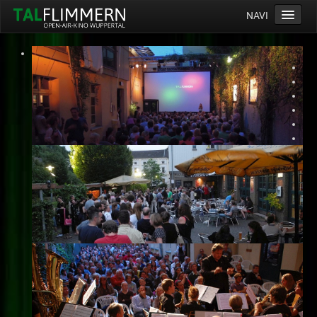
NAVI
Home
Programm
Service
Ticketinfos
Ort
Anreise
Wetter
Kinogutschein
Konzept
Archiv
Kontakt