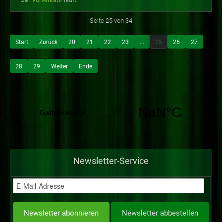
Seite 25 von 34
Start
Zurück
20
21
22
23
...
25
26
27
28
29
Weiter
Ende
Newsletter-Service