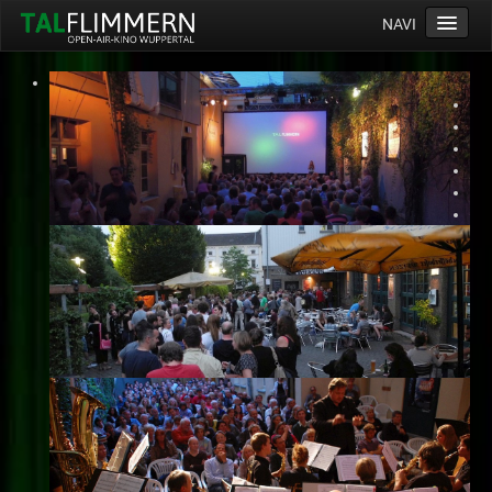
NAVI
Home
Programm
Service
Ticketinfos
Ort
Anreise
Wetter
Kinogutschein
Konzept
Archiv
Kontakt