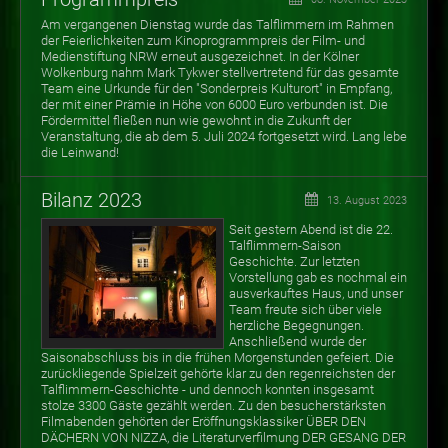
Am vergangenen Dienstag wurde das Talflimmern im Rahmen
der Feierlichkeiten zum Kinoprogrammpreis der Film- und
Medienstiftung NRW erneut ausgezeichnet. In der Kölner
Wolkenburg nahm Mark Tykwer stellvertretend für das gesamte
Team eine Urkunde für den "Sonderpreis Kulturort" in Empfang,
der mit einer Prämie in Höhe von 6000 Euro verbunden ist. Die
Fördermittel fließen nun wie gewohnt in die Zukunft der
Veranstaltung, die ab dem 5. Juli 2024 fortgesetzt wird. Lang lebe
die Leinwand!
Bilanz 2023
13. August 2023
Seit gestern Abend ist die 22.
Talflimmern-Saison
Geschichte. Zur letzten
Vorstellung gab es nochmal ein
ausverkauftes Haus, und unser
Team freute sich über viele
herzliche Begegnungen.
Anschließend wurde der
Saisonabschluss bis in die frühen Morgenstunden gefeiert. Die
zurückliegende Spielzeit gehörte klar zu den regenreichsten der
Talflimmern-Geschichte - und dennoch konnten insgesamt
stolze 3300 Gäste gezählt werden. Zu den besucherstärksten
Filmabenden gehörten der Eröffnungsklassiker ÜBER DEN
DÄCHERN VON NIZZA, die Literaturverfilmung DER GESANG DER