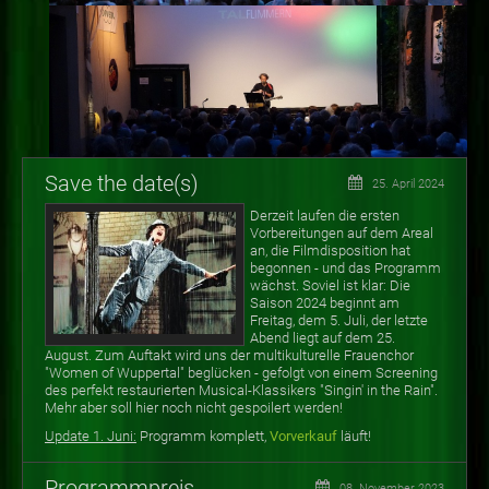
Save the date(s)
25. April 2024
Derzeit laufen die ersten
Vorbereitungen auf dem Areal
an, die Filmdisposition hat
begonnen - und das Programm
wächst. Soviel ist klar: Die
Saison 2024 beginnt am
Freitag, dem 5. Juli, der letzte
Abend liegt auf dem 25.
August. Zum Auftakt wird uns der multikulturelle Frauenchor
"Women of Wuppertal" beglücken - gefolgt von einem Screening
des perfekt restaurierten Musical-Klassikers "Singin' in the Rain".
Mehr aber soll hier noch nicht gespoilert werden!
Update 1. Juni:
Programm komplett,
Vorverkauf
läuft!
Programmpreis
08. November 2023