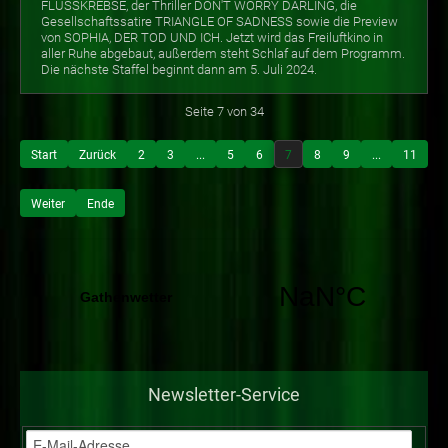
FLUSSKREBSE, der Thriller DON'T WORRY DARLING, die
Gesellschaftssatire TRIANGLE OF SADNESS sowie die Preview
von SOPHIA, DER TOD UND ICH. Jetzt wird das Freiluftkino in
aller Ruhe abgebaut, außerdem steht Schlaf auf dem Programm.
Die nächste Staffel beginnt dann am 5. Juli 2024.
Seite 7 von 34
Start
Zurück
2
3
...
5
6
7
8
9
...
11
Weiter
Ende
Newsletter-Service