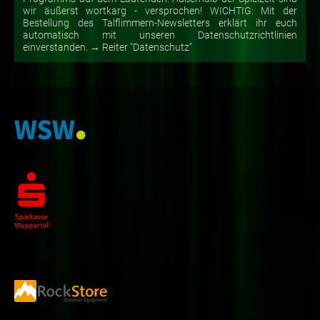
wir äußerst wortkarg - versprochen! WICHTIG: Mit der
Bestellung des Talflimmern-Newsletters erklärt ihr euch
automatisch mit unseren Datenschutzrichtlinien
einverstanden. → Reiter "Datenschutz"