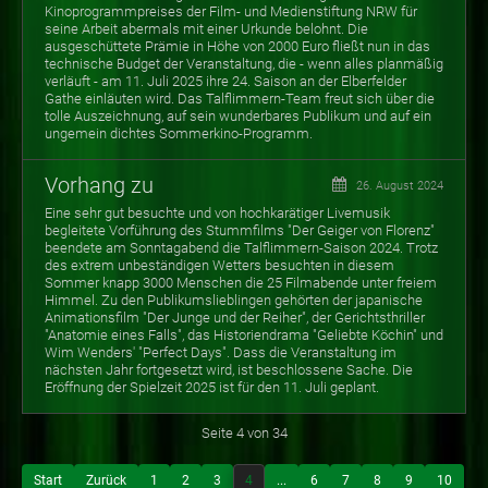
Kinoprogrammpreises der Film- und Medienstiftung NRW für
seine Arbeit abermals mit einer Urkunde belohnt. Die
ausgeschüttete Prämie in Höhe von 2000 Euro fließt nun in das
technische Budget der Veranstaltung, die - wenn alles planmäßig
verläuft - am 11. Juli 2025 ihre 24. Saison an der Elberfelder
Gathe einläuten wird. Das Talflimmern-Team freut sich über die
tolle Auszeichnung, auf sein wunderbares Publikum und auf ein
ungemein dichtes Sommerkino-Programm.
Vorhang zu
26. August 2024
Eine sehr gut besuchte und von hochkarätiger Livemusik
begleitete Vorführung des Stummfilms "Der Geiger von Florenz"
beendete am Sonntagabend die Talflimmern-Saison 2024. Trotz
des extrem unbeständigen Wetters besuchten in diesem
Sommer knapp 3000 Menschen die 25 Filmabende unter freiem
Himmel. Zu den Publikumslieblingen gehörten der japanische
Animationsfilm "Der Junge und der Reiher", der Gerichtsthriller
"Anatomie eines Falls", das Historiendrama "Geliebte Köchin" und
Wim Wenders' "Perfect Days". Dass die Veranstaltung im
nächsten Jahr fortgesetzt wird, ist beschlossene Sache. Die
Eröffnung der Spielzeit 2025 ist für den 11. Juli geplant.
Seite 4 von 34
Start
Zurück
1
2
3
4
...
6
7
8
9
10