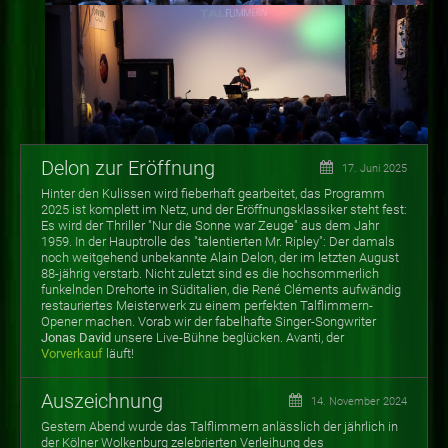
Delon zur Eröffnung
17. Juni 2025
Hinter den Kulissen wird fieberhaft gearbeitet, das Programm
2025 ist komplett im Netz, und der Eröffnungsklassiker steht fest:
Es wird der Thriller "Nur die Sonne war Zeuge" aus dem Jahr
1959. In der Hauptrolle des "talentierten Mr. Ripley": Der damals
noch weitgehend unbekannte Alain Delon, der im letzten August
88-jährig verstarb. Nicht zuletzt sind es die hochsommerlich
funkelnden Drehorte in Süditalien, die René Cléments aufwändig
restauriertes Meisterwerk zu einem perfekten Talflimmern-
Opener machen. Vorab wir der fabelhafte Singer-Songwriter
Jonas David
unsere Live-Bühne beglücken. Avanti, der
Vorverkauf
läuft!
Auszeichnung
14. November 2024
Gestern Abend wurde das Talflimmern anlässlich der jährlich in
der Kölner Wolkenburg zelebrierten Verleihung des