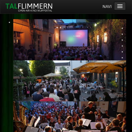
NAVI
Home
Programm
Service
Ticketinfos
Ort
Anreise
Wetter
Kinogutschein
Konzept
Archiv
Kontakt