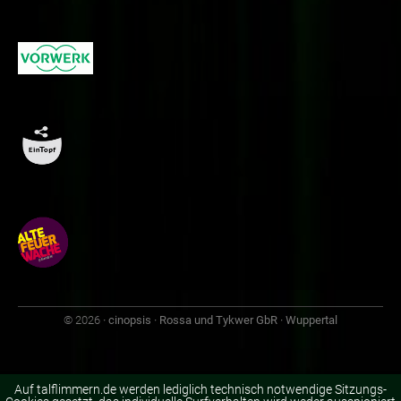
© 2026
· cinopsis · Rossa und Tykwer GbR · Wuppertal
Auf talflimmern.de werden lediglich technisch notwendige Sitzungs-