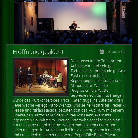
Eröffnung geglückt
13. Juli 2019
Der ausverkaufte Talflimmern-
Auftakt war - trotz einiger
Turbulenzen - erneut ein großes
Fest mit vielen tollen
Begegnungen in entspannter
Atmosphäre. Weil die
Prognosen fürs Wetter
teilweise nach Sintflut klangen,
wurde das Kurzkonzert des Trios "Kater" flugs ins Café der Alten
Feuerwache verlegt. Karlo Wentzel und seine Mitstreiter Frederik
Hesse und Niklas Nadidai betörten dort das Publikum mit einem
lupenreinen Jazz-Set auf den Spuren von Henry Mancinis
legendären Soundtracks, Charles Petersohn gesellte sich hinzu -
nur Philippine Pachl musste wegen einer akuten Erkrankung
leider absagen. Im Anschluss lief im voll überplanten Innenhof
und dann doch ohne nennenswerte Regenfälle Blake Edwards