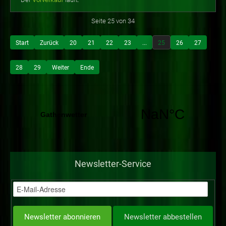
Seite 25 von 34
Start
Zurück
20
21
22
23
...
25
26
27
28
29
Weiter
Ende
Newsletter-Service