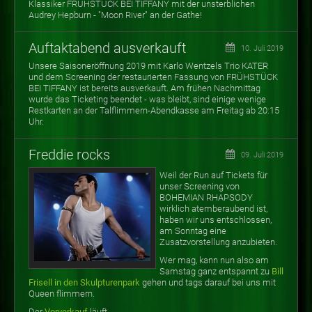
Klassiker FRÜHSTÜCK BEI TIFFANY mit der unsterblichen
Audrey Hepburn - "Moon River" an der Gathe!
Auftaktabend ausverkauft
10. Juli 2019
Unsere Saisoneröffnung 2019 mit Karlo Wentzels Trio KATER
und dem Screening der restaurierten Fassung von FRÜHSTÜCK
BEI TIFFANY ist bereits ausverkauft. Am frühen Nachmittag
wurde das Ticketing beendet - was bleibt, sind einige wenige
Restkarten an der Talflimmern-Abendkasse am Freitag ab 20:15
Uhr.
Freddie rocks
09. Juli 2019
Weil der Run auf Tickets für
unser Screening von
BOHEMIAN RHAPSODY
wirklich atemberaubend ist,
haben wir uns entschlossen,
am Sonntag eine
Zusatzvorstellung anzubieten.
Wer mag, kann nun also am
Samstag ganz entspannt zu
Bill
Frisell in den Skulpturenpark
gehen und tags darauf bei uns mit
Queen flimmern.
Der
Vorverkauf
läuft.