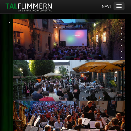
NAVI
Home
Programm
Service
Ticketinfos
Ort
Anreise
Wetter
Kinogutschein
Konzept
Archiv
Kontakt