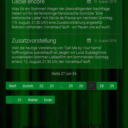
Cécile encore
16. August 2018
Was für ein Sommer! Wegen der überwältigenden Nachfrage
haben wir für die feinsinnige französische Komödie "Eine
bretonische Liebe" mit Cécile de France am nächsten Sonntag
(19. August, 21:30 Uhr) eine Zusatzvorstellung angesetzt.
Rotwein vorhanden, Vorverkauf läuft - wir freuen uns auf euch.
Zusatzvorstellung
10. August 2018
Weil die heutige Vorstellung von "Call Me by Your Name"
hoffnungslos ausverkauft ist, zeigen wir Luca Guadagninos
wunderbaren Sommer-Liebesfilm am kommenden Sonntag
erneut: 12. August, 21:30 Uhr, der Vorverkauf läuft.
Seite 27 von 34
Start
Zurück
22
23
...
25
26
27
28
29
...
31
Weiter
Ende