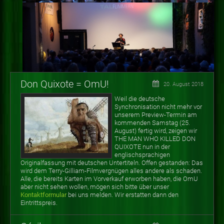
Don Quixote = OmU!
20. August 2018
Weil die deutsche
Synchronisation nicht mehr vor
unserem Preview-Termin am
kommenden Samstag (25.
August) fertig wird, zeigen wir
THE MAN WHO KILLED DON
QUIXOTE nun in der
englischsprachigen
Originalfassung mit deutschen Untertiteln. Offen gestanden: Das
wird dem Terry-Gilliam-Filmvergnügen alles andere als schaden.
Alle, die bereits Karten im Vorverkauf erworben haben, die OmU
aber nicht sehen wollen, mögen sich bitte über unser
Kontaktformular
bei uns melden. Wir erstatten dann den
Eintrittspreis.