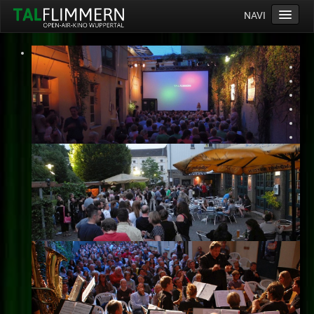
NAVI
Home
Programm
Service
Ticketinfos
Ort
Anreise
Wetter
Kinogutschein
Konzept
Archiv
Kontakt